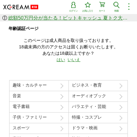
︙
ログイン
お気に入り
カート
検索
総額50万円分が当たる！ビットキャッシュ 夏トク大感謝祭
作品を探す
年齢認証ページ
ジャンル
女優
ショップ
シリーズ
このページは成人商品を取り扱っております。
人気のセール中商品
18歳未満の方のアクセスは固くお断りいたします。
新着セール中商品
あなたは18歳以上ですか？
すべての作品から探す
はい
いいえ
ランキング
人気順
売上本数順
趣味・カルチャー
ビジネス・教育
価格の安い順
価格の高い順
月間ランキング
年間ランキング
音楽
オーディオブック
電子書籍
バラエティ・芸能
子供・ファミリー
特撮・コスプレ
スポーツ
ドラマ・映画