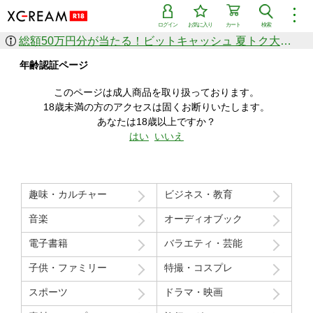
︙
ログイン
お気に入り
カート
検索
総額50万円分が当たる！ビットキャッシュ 夏トク大感謝祭
作品を探す
年齢認証ページ
ジャンル
女優
ショップ
シリーズ
このページは成人商品を取り扱っております。
人気のセール中商品
18歳未満の方のアクセスは固くお断りいたします。
新着セール中商品
あなたは18歳以上ですか？
すべての作品から探す
はい
いいえ
ランキング
人気順
売上本数順
趣味・カルチャー
ビジネス・教育
価格の安い順
価格の高い順
月間ランキング
年間ランキング
音楽
オーディオブック
電子書籍
バラエティ・芸能
子供・ファミリー
特撮・コスプレ
スポーツ
ドラマ・映画