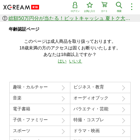
︙
ログイン
お気に入り
カート
検索
総額50万円分が当たる！ビットキャッシュ 夏トク大感謝祭
作品を探す
年齢認証ページ
ジャンル
女優
ショップ
シリーズ
このページは成人商品を取り扱っております。
人気のセール中商品
18歳未満の方のアクセスは固くお断りいたします。
新着セール中商品
あなたは18歳以上ですか？
すべての作品から探す
はい
いいえ
ランキング
人気順
売上本数順
趣味・カルチャー
ビジネス・教育
価格の安い順
価格の高い順
月間ランキング
年間ランキング
音楽
オーディオブック
電子書籍
バラエティ・芸能
子供・ファミリー
特撮・コスプレ
スポーツ
ドラマ・映画