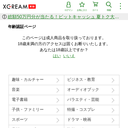
︙
ログイン
お気に入り
カート
検索
総額50万円分が当たる！ビットキャッシュ 夏トク大感謝祭
作品を探す
年齢認証ページ
ジャンル
女優
ショップ
シリーズ
このページは成人商品を取り扱っております。
人気のセール中商品
18歳未満の方のアクセスは固くお断りいたします。
新着セール中商品
あなたは18歳以上ですか？
すべての作品から探す
はい
いいえ
ランキング
人気順
売上本数順
趣味・カルチャー
ビジネス・教育
価格の安い順
価格の高い順
月間ランキング
年間ランキング
音楽
オーディオブック
電子書籍
バラエティ・芸能
子供・ファミリー
特撮・コスプレ
スポーツ
ドラマ・映画