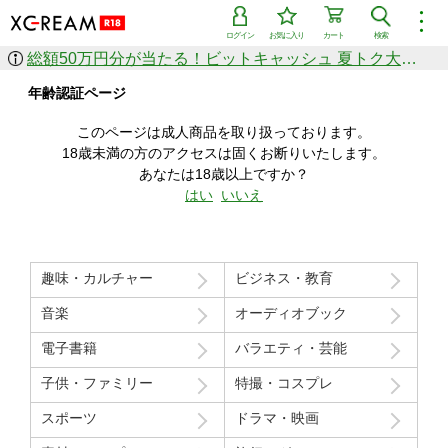
︙
ログイン
お気に入り
カート
検索
総額50万円分が当たる！ビットキャッシュ 夏トク大感謝祭
作品を探す
年齢認証ページ
ジャンル
女優
ショップ
シリーズ
このページは成人商品を取り扱っております。
人気のセール中商品
18歳未満の方のアクセスは固くお断りいたします。
新着セール中商品
あなたは18歳以上ですか？
すべての作品から探す
はい
いいえ
ランキング
人気順
売上本数順
趣味・カルチャー
ビジネス・教育
価格の安い順
価格の高い順
月間ランキング
年間ランキング
音楽
オーディオブック
電子書籍
バラエティ・芸能
子供・ファミリー
特撮・コスプレ
スポーツ
ドラマ・映画