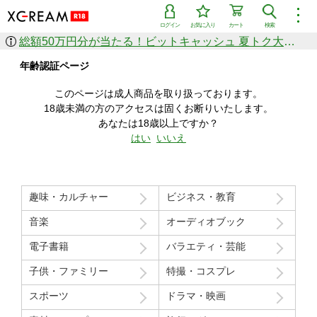
︙
ログイン
お気に入り
カート
検索
総額50万円分が当たる！ビットキャッシュ 夏トク大感謝祭
作品を探す
年齢認証ページ
ジャンル
女優
ショップ
シリーズ
このページは成人商品を取り扱っております。
人気のセール中商品
18歳未満の方のアクセスは固くお断りいたします。
新着セール中商品
あなたは18歳以上ですか？
すべての作品から探す
はい
いいえ
ランキング
人気順
売上本数順
趣味・カルチャー
ビジネス・教育
価格の安い順
価格の高い順
月間ランキング
年間ランキング
音楽
オーディオブック
電子書籍
バラエティ・芸能
子供・ファミリー
特撮・コスプレ
スポーツ
ドラマ・映画