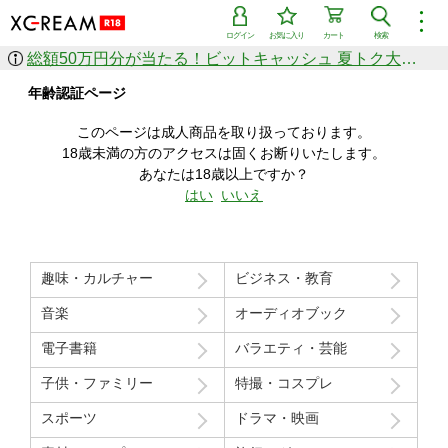
︙
ログイン
お気に入り
カート
検索
総額50万円分が当たる！ビットキャッシュ 夏トク大感謝祭
作品を探す
年齢認証ページ
ジャンル
女優
ショップ
シリーズ
このページは成人商品を取り扱っております。
人気のセール中商品
18歳未満の方のアクセスは固くお断りいたします。
新着セール中商品
あなたは18歳以上ですか？
すべての作品から探す
はい
いいえ
ランキング
人気順
売上本数順
趣味・カルチャー
ビジネス・教育
価格の安い順
価格の高い順
月間ランキング
年間ランキング
音楽
オーディオブック
電子書籍
バラエティ・芸能
子供・ファミリー
特撮・コスプレ
スポーツ
ドラマ・映画