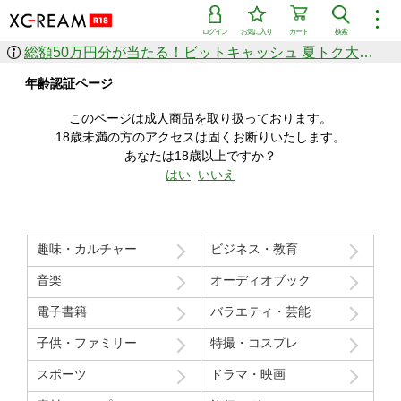
︙
ログイン
お気に入り
カート
検索
総額50万円分が当たる！ビットキャッシュ 夏トク大感謝祭
作品を探す
年齢認証ページ
ジャンル
女優
ショップ
シリーズ
このページは成人商品を取り扱っております。
人気のセール中商品
18歳未満の方のアクセスは固くお断りいたします。
新着セール中商品
あなたは18歳以上ですか？
すべての作品から探す
はい
いいえ
ランキング
人気順
売上本数順
趣味・カルチャー
ビジネス・教育
価格の安い順
価格の高い順
月間ランキング
年間ランキング
音楽
オーディオブック
電子書籍
バラエティ・芸能
子供・ファミリー
特撮・コスプレ
スポーツ
ドラマ・映画