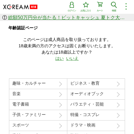
︙
ログイン
お気に入り
カート
検索
総額50万円分が当たる！ビットキャッシュ 夏トク大感謝祭
作品を探す
年齢認証ページ
ジャンル
女優
ショップ
シリーズ
このページは成人商品を取り扱っております。
人気のセール中商品
18歳未満の方のアクセスは固くお断りいたします。
新着セール中商品
あなたは18歳以上ですか？
すべての作品から探す
はい
いいえ
ランキング
人気順
売上本数順
趣味・カルチャー
ビジネス・教育
価格の安い順
価格の高い順
月間ランキング
年間ランキング
音楽
オーディオブック
電子書籍
バラエティ・芸能
子供・ファミリー
特撮・コスプレ
スポーツ
ドラマ・映画