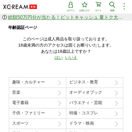
︙
ログイン
お気に入り
カート
検索
総額50万円分が当たる！ビットキャッシュ 夏トク大感謝祭
作品を探す
年齢認証ページ
ジャンル
女優
ショップ
シリーズ
このページは成人商品を取り扱っております。
人気のセール中商品
18歳未満の方のアクセスは固くお断りいたします。
新着セール中商品
あなたは18歳以上ですか？
すべての作品から探す
はい
いいえ
ランキング
人気順
売上本数順
趣味・カルチャー
ビジネス・教育
価格の安い順
価格の高い順
月間ランキング
年間ランキング
音楽
オーディオブック
電子書籍
バラエティ・芸能
子供・ファミリー
特撮・コスプレ
スポーツ
ドラマ・映画