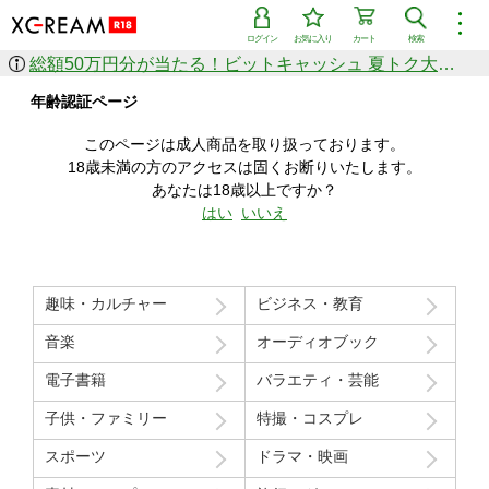
︙
ログイン
お気に入り
カート
検索
総額50万円分が当たる！ビットキャッシュ 夏トク大感謝祭
作品を探す
年齢認証ページ
ジャンル
女優
ショップ
シリーズ
このページは成人商品を取り扱っております。
人気のセール中商品
18歳未満の方のアクセスは固くお断りいたします。
新着セール中商品
あなたは18歳以上ですか？
すべての作品から探す
はい
いいえ
ランキング
人気順
売上本数順
趣味・カルチャー
ビジネス・教育
価格の安い順
価格の高い順
月間ランキング
年間ランキング
音楽
オーディオブック
電子書籍
バラエティ・芸能
子供・ファミリー
特撮・コスプレ
スポーツ
ドラマ・映画