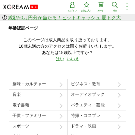
︙
ログイン
お気に入り
カート
検索
総額50万円分が当たる！ビットキャッシュ 夏トク大感謝祭
作品を探す
年齢認証ページ
ジャンル
女優
ショップ
シリーズ
このページは成人商品を取り扱っております。
人気のセール中商品
18歳未満の方のアクセスは固くお断りいたします。
新着セール中商品
あなたは18歳以上ですか？
すべての作品から探す
はい
いいえ
ランキング
人気順
売上本数順
趣味・カルチャー
ビジネス・教育
価格の安い順
価格の高い順
月間ランキング
年間ランキング
音楽
オーディオブック
電子書籍
バラエティ・芸能
子供・ファミリー
特撮・コスプレ
スポーツ
ドラマ・映画