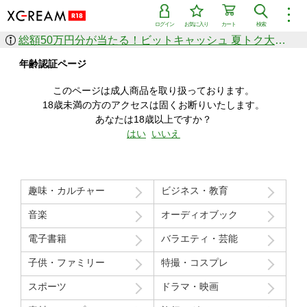
︙
ログイン
お気に入り
カート
検索
総額50万円分が当たる！ビットキャッシュ 夏トク大感謝祭
作品を探す
年齢認証ページ
ジャンル
女優
ショップ
シリーズ
このページは成人商品を取り扱っております。
人気のセール中商品
18歳未満の方のアクセスは固くお断りいたします。
新着セール中商品
あなたは18歳以上ですか？
すべての作品から探す
はい
いいえ
ランキング
人気順
売上本数順
趣味・カルチャー
ビジネス・教育
価格の安い順
価格の高い順
月間ランキング
年間ランキング
音楽
オーディオブック
電子書籍
バラエティ・芸能
子供・ファミリー
特撮・コスプレ
スポーツ
ドラマ・映画