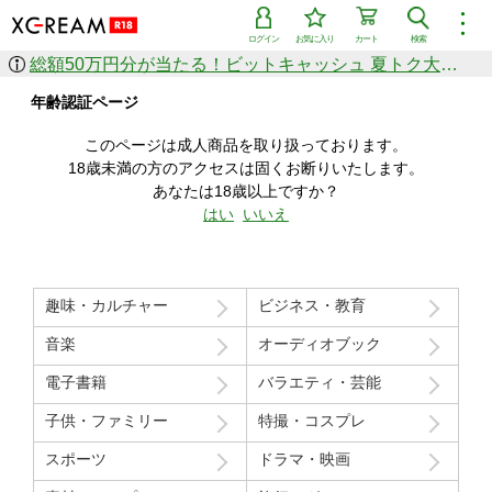
︙
ログイン
お気に入り
カート
検索
総額50万円分が当たる！ビットキャッシュ 夏トク大感謝祭
作品を探す
年齢認証ページ
ジャンル
女優
ショップ
シリーズ
このページは成人商品を取り扱っております。
人気のセール中商品
18歳未満の方のアクセスは固くお断りいたします。
新着セール中商品
あなたは18歳以上ですか？
すべての作品から探す
はい
いいえ
ランキング
人気順
売上本数順
趣味・カルチャー
ビジネス・教育
価格の安い順
価格の高い順
月間ランキング
年間ランキング
音楽
オーディオブック
電子書籍
バラエティ・芸能
子供・ファミリー
特撮・コスプレ
スポーツ
ドラマ・映画