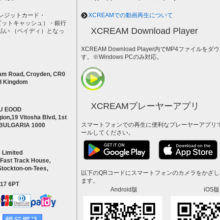
レジットカード・
XCREAMでの動画再生について
h（ビットキャッシュ）・銀行
XCREAM Download Player
払い （ペイディ）となっ
。
XCREAM Download Player内でMP4ファイ
す。※Windows PCのみ対応。
am Road, Croyden, CR0
d Kingdom
XCREAMプレーヤーアプリ
U EOOD
ion,19 Vitosha Blvd, 1st
スマートフォンでの再生に便利なプレーヤーアプリ
a BULGARIA 1000
ールしてください。
 Limited
 Fast Track House,
Stockton-on-Tees,
以下のQRコードにスマートフォンのカメラをかざ
ます。
S17 6PT
Android版
iOS版