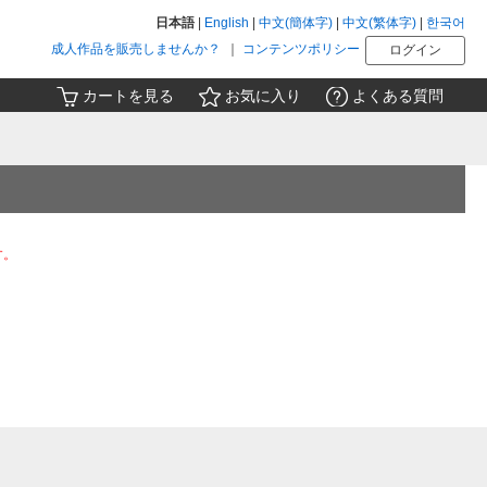
日本語
|
English
|
中文(簡体字)
|
中文(繁体字)
|
한국어
成人作品を販売しませんか？
｜
コンテンツポリシー
ログイン
カートを見る
お気に入り
よくある質問
。
す。