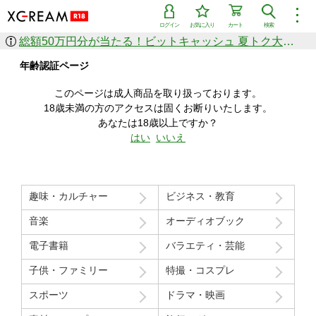
︙
ログイン
お気に入り
カート
検索
総額50万円分が当たる！ビットキャッシュ 夏トク大感謝祭
作品を探す
年齢認証ページ
ジャンル
女優
ショップ
シリーズ
このページは成人商品を取り扱っております。
人気のセール中商品
18歳未満の方のアクセスは固くお断りいたします。
新着セール中商品
あなたは18歳以上ですか？
すべての作品から探す
はい
いいえ
ランキング
人気順
売上本数順
趣味・カルチャー
ビジネス・教育
価格の安い順
価格の高い順
月間ランキング
年間ランキング
音楽
オーディオブック
電子書籍
バラエティ・芸能
子供・ファミリー
特撮・コスプレ
スポーツ
ドラマ・映画