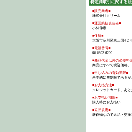
特定商取引に関する法
■販売業者■
株式会社クリーム
■運営統括責任者■
小林伸泰
■住所■
大阪市淀川区東三国4-2-
■電話番号■
06-6392-6200
■商品代金以外の必要料金
商品はすべて税込価格。
■申し込みの有効期限■
基本的に無制限であるが
■お支払方法■
クレジットカード、あと
■お支払い期限■
購入時にお支払い
■返品規定■
著作物なので返品・交換