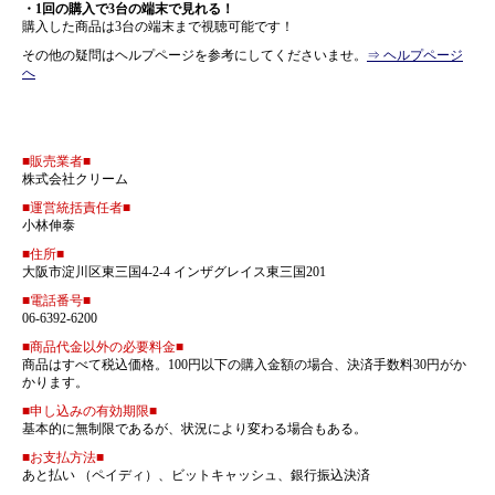
・1回の購入で3台の端末で見れる！
購入した商品は3台の端末まで視聴可能です！
その他の疑問はヘルプページを参考にしてくださいませ。
⇒ ヘルプページ
へ
特定商取引に関する法律に基づく表示
■販売業者■
株式会社クリーム
■運営統括責任者■
小林伸泰
■住所■
大阪市淀川区東三国4-2-4 インザグレイス東三国201
■電話番号■
06-6392-6200
■商品代金以外の必要料金■
商品はすべて税込価格。100円以下の購入金額の場合、決済手数料30円がか
かります。
■申し込みの有効期限■
基本的に無制限であるが、状況により変わる場合もある。
■お支払方法■
あと払い （ペイディ）、ビットキャッシュ、銀行振込決済