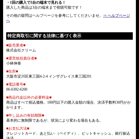
・1回の購入で3台の端末で見れる！
購入した商品は3台の端末まで視聴可能です！
その他の疑問はヘルプページを参考にしてくださいませ。
⇒ ヘルプページ
へ
特定商取引に関する法律に基づく表示
■販売業者■
株式会社クリーム
■運営統括責任者■
小林伸泰
■住所■
大阪市淀川区東三国4-2-4 インザグレイス東三国201
■電話番号■
06-6392-6200
■商品代金以外の必要料金■
商品はすべて税込価格。100円以下の購入金額の場合、決済手数料30円がか
かります。
■申し込みの有効期限■
基本的に無制限であるが、状況により変わる場合もある。
■お支払方法■
クレジットカード、あと払い （ペイディ）、ビットキャッシュ、銀行振込
決済