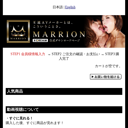
日本語
|
English
STEP1 会員様情報入力
→ STEP2 ご注文の確認・お支払い → STEP3 購
入完了
カートが空です。
人気商品
動画視聴について
・すぐに見れる！
購入した後、すぐに商品が見れます！