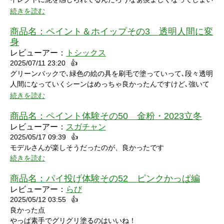
たw」と笑ってしまいました。リアクションもクールな見た目に
ました。
続きを読む
反して可愛いらしくグッときました。最後の最後でミスってしま
い悔しさを滲ませながら罰ゲームを受けている姿にドキドキして
商品名：
ペイント＆ホイップその3 透明人間に変
しまいました。
身
レビューアー：
トシックス
2025/07/11 23:20
👍
グリーンバックで､緑色の絵の具を刷毛で塗っていって､段々透明
人間になっていくシーンはめっちゃ良かったんですけど､強いて
言うなら､上半身だけで無くて､全身も透明になる所も見てみたい
続きを読む
なって思いました｡
商品名：
ペイント体験その50 金粉・2023立冬
レビューアー：
スガチャン
2025/05/17 09:39
👍
モデルさんが楽しそうだったのが、良かったです
続きを読む
商品名：
パイ投げ体験その52 ピンクかっぱ編
レビューアー：
らび
2025/05/12 03:55
👍
良かった点
やっぱ素手でグリグリ塗るのはいいね！