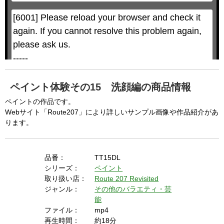
a
a
l
l
w
D
[6001] Please reload your browser and check it 
i
i
n
a
d
again. If you cannot resolve this problem again, 
l
o
o
w
g
please ask us.

.
T
h
-----

i
s
m
None of the requested key system configurations 
o
d
are available. This may happen under the 
a
ペイント体験その15 洗顔編の商品情報
l
c
following conditions:

a
ペイントの作品です。
n
b
  The key system is not supported.

Webサイト「Route207」により詳しいサンプル画像や作品紹介があ
e
c
ります。
  The key system does not support the features 
l
o
s
requested (e.g. persistent state).

e
d
b
  A user prompt was shown and the user denied 
y
品番：
TT15DL
p
r
access.

シリーズ：
ペイント
e
s
  The key system is not available from unsecure 
取り扱い店：
Route 207 Revisited
s
i
ジャンル：
その他のバラエティ・芸
n
contexts. (ie. requires HTTPS) See 
g
能
t
h
https://goo.gl/EEhZqT.
e
ファイル：
mp4
E
s
再生時間：
約18分
c