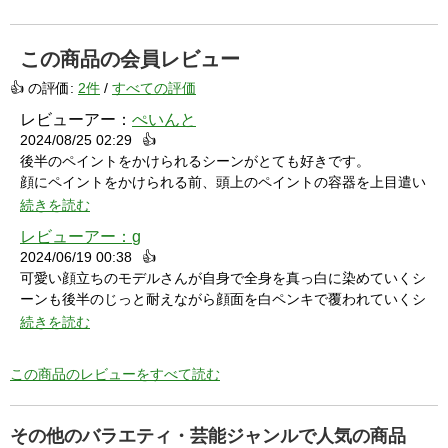
a
p
e
k
e
この商品の会員レビュー
y
o
r
👍 の評価:
2件
/
すべての評価
a
c
t
レビューアー：
ぺいんと
i
v
2024/08/25 02:29
👍
a
t
後半のペイントをかけられるシーンがとても好きです。
i
n
g
顔にペイントをかけられる前、頭上のペイントの容器を上目遣い
t
h
で少し不安そうに見つめる表情がとても可愛らしいです。
続きを読む
e
c
最初はしっかりと口を一文字に結んでペイントが口に入らないよ
l
レビューアー：
g
o
うにしていましたが、鼻がペイントで塞がってしまい口呼吸に切
s
2024/06/19 00:38
👍
e
り替えたため、努力も虚しくペイントがドバドバと口の中に入っ
b
可愛い顔立ちのモデルさんが自身で全身を真っ白に染めていくシ
u
てしまいます。
t
ーンも後半のじっと耐えながら顔面を白ペンキで覆われていくシ
t
そのあと鼻呼吸に戻そうとしますが、依然として鼻はペイントで
o
ーンも素晴らしかったです。
n
続きを読む
塞がっているので、小さな鼻ちょうちんがヒクヒクするだけで口
.
を閉じることができません。
不意に鼻が詰まってしまったせいか慌てて口呼吸するので、息を
この商品のレビューをすべて読む
吸う度にペイントがドロっと口の中に流れ込む様子が印象的で
す。
その他のバラエティ・芸能ジャンルで人気の商品
最初はあんなに口にペイントが入るのが嫌そうにしていたのに、