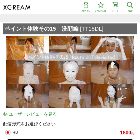
ログイン
お気に入り
カート
検索
検索で「条件を追加して絞り込む」機能を追加しました！
ペイント体験その15 洗顔編
[TT15DL]
👍 ユーザーレビューを見る
配信形式をお選びください
1800
HD
円