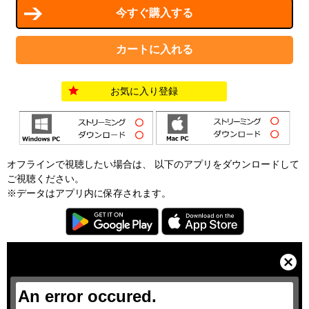
お気に入り登録
オフラインで視聴したい場合は、 以下のアプリをダウンロードして
ご視聴ください。
※データはアプリ内に保存されます。
T
h
i
C
s
l
i
o
s
s
a
e
An error occured.
m
M
o
o
d
d