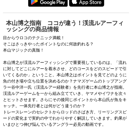
本山博之指南 ココが違う！渓流ルアーフィ
ッシングの商品情報
目からウロコのテクニック満載！
そこはさっきやったポイントなのに何故釣れる？
本山マジックの真髄！
本山博之が渓流ルアーフィッシングで重要視しているのは、「流れ
に対してどこにルアーを着水させ、どのコースをどのスピードで引
いてくるのか」ということ。本山博之はポイントを見てどのように
魚の付き場や立ち位置を決めるのか？ナマズゲームのトップアング
ラー谷中洋一氏（渓流ルアー経験者）を先行者に本山博之が指南。
渓流ルアーゲームを一から組み立てていき、ヤマメやイワナを次々
とヒットさせます。さらにその後同じポイントから本山氏が魚をキ
ャッチ。一体先行者とは何がどう違うのか？
トレースレーンのセレクトからロッドのさばき方、リーリングスピ
ードの変化まで実釣の中でわかりやすく解説していきます。釣果が
いまひとつ伸び悩んでいるアングラー必見の動画です。