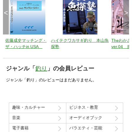
<
>
佐藤成史マッチング・
ハイテクワカサギ釣り 本山魚
Theわかさ
ザ・ハッチin USA
探塾
ver.04 
Vol.5 サンワン・リバー
電動リール
ジャンル「
釣り
」の会員レビュー
ジャンル「釣り」のレビューはまだありません。
趣味・カルチャー
ビジネス・教育
音楽
オーディオブック
電子書籍
バラエティ・芸能