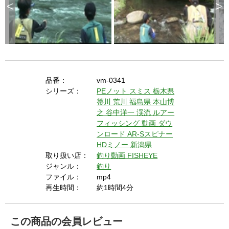
<
>
品番：
vm-0341
シリーズ：
PEノット
スミス
栃木県
箒川
荒川
福島県
本山博
之
谷中洋一
渓流
ルアー
フィッシング
動画
ダウ
ンロード
AR-Sスピナー
HDミノー
新潟県
取り扱い店：
釣り動画 FISHEYE
ジャンル：
釣り
ファイル：
mp4
再生時間：
約1時間4分
この商品の会員レビュー