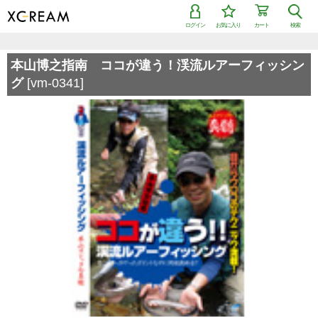
ログイン
お気に入り
カート
検索
検索で「条件を追加して絞り込む」機能を追加しました！
本山博之指南 ココが違う！渓流ルアーフィッシン
グ
[vm-0341]