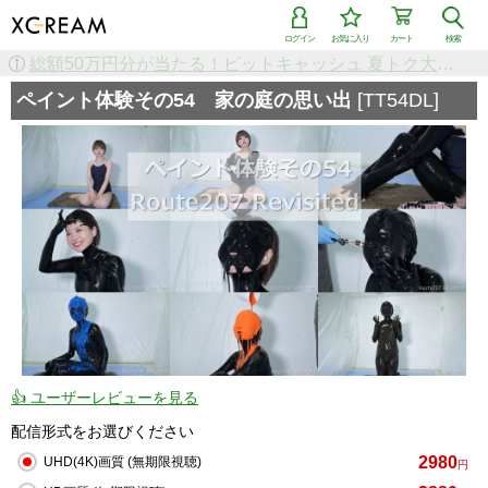
ログイン
お気に入り
カート
検索
検索で「条件を追加して絞り込む」機能を追加しました！
ペイント体験その54 家の庭の思い出
[TT54DL]
👍 ユーザーレビューを見る
配信形式をお選びください
2980
UHD(4K)画質 (無期限視聴)
円