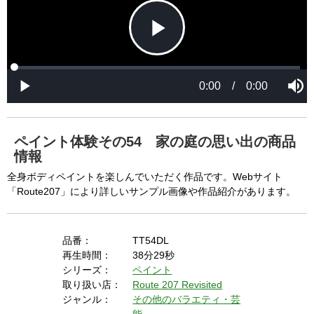
P
L
P
o
r
M
a
o
0:00
/
0:00
u
P
d
g
t
l
l
e
r
e
a
d
e
y
:
s
0
s
%
:
0
ペイント体験その54 家の庭の思い出の商品
%
a
情報
全身ボディペイントを楽しんでいただく作品です。Webサイト
「Route207」により詳しいサンプル画像や作品紹介があります。
y
品番：
TT54DL
再生時間：
38分29秒
V
シリーズ：
ペイント
取り扱い店：
Route 207 Revisited
ジャンル：
その他のバラエティ・芸