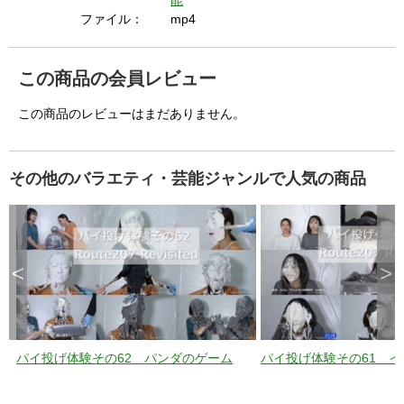
i
能
ファイル：
mp4
d
この商品の会員レビュー
この商品のレビューはまだありません。
e
その他のバラエティ・芸能ジャンルで人気の商品
o
<
>
パイ投げ体験その62 パンダのゲーム
パイ投げ体験その61 