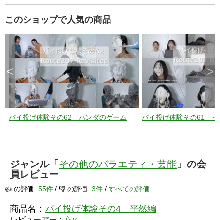
このショップで人気の商品
<
>
パイ投げ体験その62 パンダのゲーム
パイ投げ体験その61 
ジャンル「
その他のバラエティ・芸能
」の会
員レビュー
👍 の評価:
55件
/ 👎 の評価:
3件
/
すべての評価
商品名：
パイ投げ体験その4 平然編
レビューアー：
らy