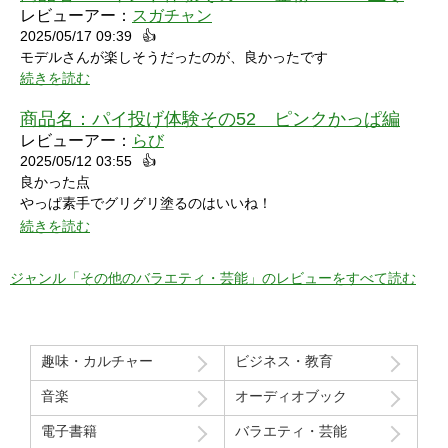
レビューアー：
スガチャン
2025/05/17 09:39
👍
モデルさんが楽しそうだったのが、良かったです
続きを読む
商品名：
パイ投げ体験その52 ピンクかっぱ編
レビューアー：
らび
2025/05/12 03:55
👍
良かった点
やっぱ素手でグリグリ塗るのはいいね！
特に21分の途中からとてもいい感じ！
続きを読む
序盤のカメラワークがアップでパイを食らう場面が見れるのも良
かった！
ジャンル「その他のバラエティ・芸能」のレビューをすべて読む
マイナスだった点
モデルさん2人の会話で「これ見てる人はどういう感覚なんだろ
う」という趣旨の発言と「パイを食らう事はなんとも無い」とい
趣味・カルチャー
ビジネス・教育
う趣旨の２つの部分ちょっと気分下がってしまったw
音楽
オーディオブック
Route207さんいつも良い作品をありがとうございます！
電子書籍
バラエティ・芸能
初レビューですが、よく購入させて貰ってます！