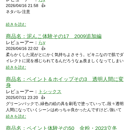
2026/04/16 21:58
👍
ネタバレ注意
続きを読む
商品名：
泥んこ体験その17 2009追加編
レビューアー：
らy
2026/04/16 22:02
👍
シャワーシーンで「お腹にぶつけられたら声出ちゃうだろうな」
柔らかくした泥がとにかく気持ちよさそう。ビキニなので肌でダ
と思っていたところにパイをちょうどぶつけられ「予想が当たっ
イレクトに泥を感じられてるんだろうなぁ羨ましくなってしまい
たw」と笑ってしまいました。リアクションもクールな見た目に
ました。
続きを読む
反して可愛いらしくグッときました。最後の最後でミスってしま
い悔しさを滲ませながら罰ゲームを受けている姿にドキドキして
商品名：
ペイント＆ホイップその3 透明人間に変
しまいました。
身
レビューアー：
トシックス
2025/07/11 23:20
👍
グリーンバックで､緑色の絵の具を刷毛で塗っていって､段々透明
人間になっていくシーンはめっちゃ良かったんですけど､強いて
言うなら､上半身だけで無くて､全身も透明になる所も見てみたい
続きを読む
なって思いました｡
商品名：
ペイント体験その50 金粉・2023立冬