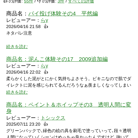
👍 の評価:
55件
/ 👎 の評価:
3件
/
すべての評価
商品名：
パイ投げ体験その4 平然編
レビューアー：
らy
2026/04/16 21:58
👍
ネタバレ注意
続きを読む
商品名：
泥んこ体験その17 2009追加編
レビューアー：
らy
2026/04/16 22:02
👍
シャワーシーンで「お腹にぶつけられたら声出ちゃうだろうな」
柔らかくした泥がとにかく気持ちよさそう。ビキニなので肌でダ
と思っていたところにパイをちょうどぶつけられ「予想が当たっ
イレクトに泥を感じられてるんだろうなぁ羨ましくなってしまい
たw」と笑ってしまいました。リアクションもクールな見た目に
ました。
続きを読む
反して可愛いらしくグッときました。最後の最後でミスってしま
い悔しさを滲ませながら罰ゲームを受けている姿にドキドキして
商品名：
ペイント＆ホイップその3 透明人間に変
しまいました。
身
レビューアー：
トシックス
2025/07/11 23:20
👍
グリーンバックで､緑色の絵の具を刷毛で塗っていって､段々透明
人間になっていくシーンはめっちゃ良かったんですけど､強いて