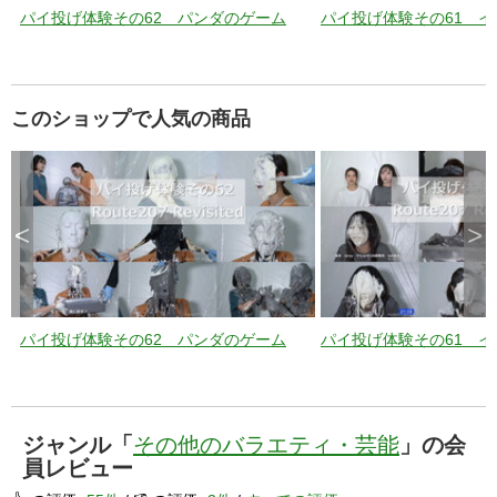
パイ投げ体験その62 パンダのゲーム
パイ投げ体験その61 
このショップで人気の商品
<
>
パイ投げ体験その62 パンダのゲーム
パイ投げ体験その61 
ジャンル「
その他のバラエティ・芸能
」の会
員レビュー