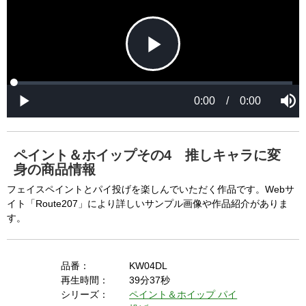
P
L
P
o
r
M
a
o
0:00
/
0:00
u
P
d
g
t
l
l
e
r
e
a
d
e
y
:
s
0
s
%
:
0
ペイント＆ホイップその4 推しキャラに変
%
a
身の商品情報
フェイスペイントとパイ投げを楽しんでいただく作品です。Webサ
イト「Route207」により詳しいサンプル画像や作品紹介がありま
y
す。
品番：
KW04DL
V
再生時間：
39分37秒
シリーズ：
ペイント＆ホイップ
パイ