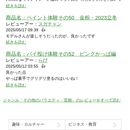
言うなら､上半身だけで無くて､全身も透明になる所も見てみたい
続きを読む
なって思いました｡
商品名：
ペイント体験その50 金粉・2023立冬
レビューアー：
スガチャン
2025/05/17 09:39
👍
モデルさんが楽しそうだったのが、良かったです
続きを読む
商品名：
パイ投げ体験その52 ピンクかっぱ編
レビューアー：
らび
2025/05/12 03:55
👍
良かった点
やっぱ素手でグリグリ塗るのはいいね！
特に21分の途中からとてもいい感じ！
続きを読む
序盤のカメラワークがアップでパイを食らう場面が見れるのも良
かった！
ジャンル「その他のバラエティ・芸能」のレビューをすべて読む
マイナスだった点
モデルさん2人の会話で「これ見てる人はどういう感覚なんだろ
う」という趣旨の発言と「パイを食らう事はなんとも無い」とい
趣味・カルチャー
ビジネス・教育
う趣旨の２つの部分ちょっと気分下がってしまったw