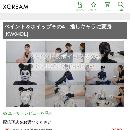
ログイン
お気に入り
カート
検索
検索で「条件を追加して絞り込む」機能を追加しました！
ペイント＆ホイップその4 推しキャラに変身
[KW04DL]
👍 ユーザーレビューを見る
配信形式をお選びください