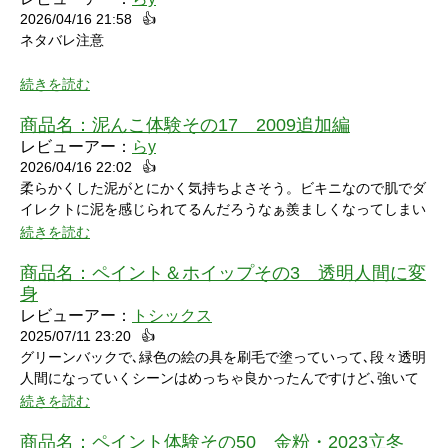
2026/04/16 21:58
👍
ネタバレ注意
続きを読む
商品名：
泥んこ体験その17 2009追加編
レビューアー：
らy
2026/04/16 22:02
👍
シャワーシーンで「お腹にぶつけられたら声出ちゃうだろうな」
柔らかくした泥がとにかく気持ちよさそう。ビキニなので肌でダ
と思っていたところにパイをちょうどぶつけられ「予想が当たっ
イレクトに泥を感じられてるんだろうなぁ羨ましくなってしまい
たw」と笑ってしまいました。リアクションもクールな見た目に
ました。
続きを読む
反して可愛いらしくグッときました。最後の最後でミスってしま
い悔しさを滲ませながら罰ゲームを受けている姿にドキドキして
商品名：
ペイント＆ホイップその3 透明人間に変
しまいました。
身
レビューアー：
トシックス
2025/07/11 23:20
👍
グリーンバックで､緑色の絵の具を刷毛で塗っていって､段々透明
人間になっていくシーンはめっちゃ良かったんですけど､強いて
言うなら､上半身だけで無くて､全身も透明になる所も見てみたい
続きを読む
なって思いました｡
商品名：
ペイント体験その50 金粉・2023立冬