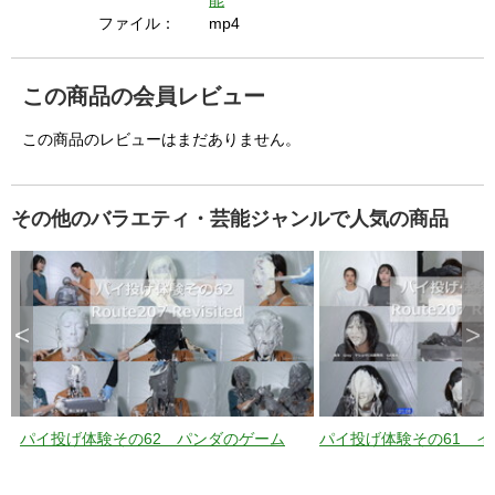
i
能
ファイル：
mp4
d
この商品の会員レビュー
この商品のレビューはまだありません。
e
その他のバラエティ・芸能ジャンルで人気の商品
o
<
>
パイ投げ体験その62 パンダのゲーム
パイ投げ体験その61 