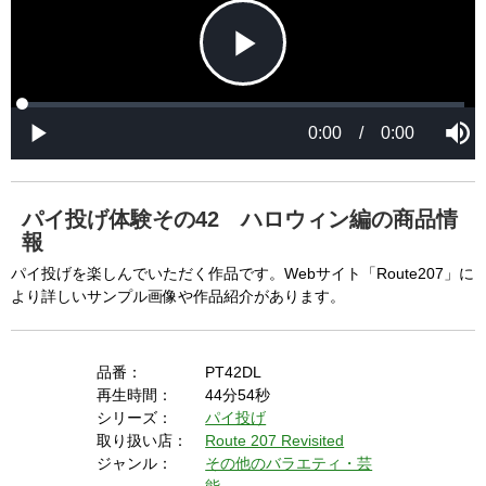
P
L
P
o
r
M
a
o
0:00
/
0:00
u
P
d
g
t
l
l
e
r
e
a
d
e
y
:
s
0
s
%
:
0
パイ投げ体験その42 ハロウィン編の商品情
%
a
報
パイ投げを楽しんでいただく作品です。Webサイト「Route207」に
より詳しいサンプル画像や作品紹介があります。
y
品番：
PT42DL
再生時間：
44分54秒
V
シリーズ：
パイ投げ
取り扱い店：
Route 207 Revisited
ジャンル：
その他のバラエティ・芸