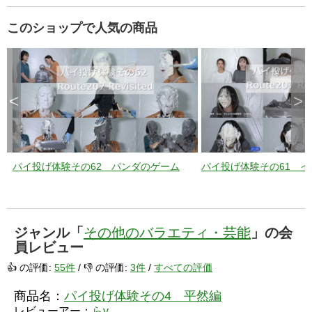
このショップで人気の商品
<
>
パイ投げ体験その62 パンダのゲーム
パイ投げ体験その61 
ジャンル「
その他のバラエティ・芸能
」の会
員レビュー
👍 の評価:
55件
/ 👎 の評価:
3件
/
すべての評価
商品名：
パイ投げ体験その4 平然編
レビューアー：
らy