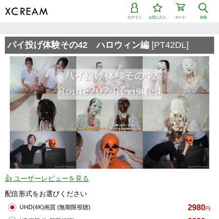
ログイン
お気に入り
カート
検索
検索で「条件を追加して絞り込む」機能を追加しました！
パイ投げ体験その42 ハロウィン編
[PT42DL]
👍 ユーザーレビューを見る
配信形式をお選びください
2980
UHD(4K)画質 (無期限視聴)
円