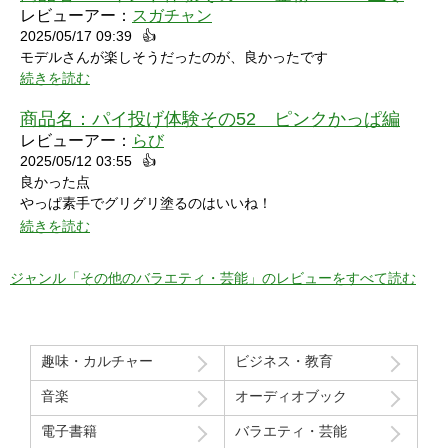
レビューアー：
スガチャン
2025/05/17 09:39
👍
モデルさんが楽しそうだったのが、良かったです
続きを読む
商品名：
パイ投げ体験その52 ピンクかっぱ編
レビューアー：
らび
2025/05/12 03:55
👍
良かった点
やっぱ素手でグリグリ塗るのはいいね！
特に21分の途中からとてもいい感じ！
続きを読む
序盤のカメラワークがアップでパイを食らう場面が見れるのも良
かった！
ジャンル「その他のバラエティ・芸能」のレビューをすべて読む
マイナスだった点
モデルさん2人の会話で「これ見てる人はどういう感覚なんだろ
う」という趣旨の発言と「パイを食らう事はなんとも無い」とい
趣味・カルチャー
ビジネス・教育
う趣旨の２つの部分ちょっと気分下がってしまったw
音楽
オーディオブック
Route207さんいつも良い作品をありがとうございます！
電子書籍
バラエティ・芸能
初レビューですが、よく購入させて貰ってます！