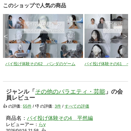
このショップで人気の商品
<
>
パイ投げ体験その62 パンダのゲーム
パイ投げ体験その61 
ジャンル「
その他のバラエティ・芸能
」の会
員レビュー
👍 の評価:
55件
/ 👎 の評価:
3件
/
すべての評価
商品名：
パイ投げ体験その4 平然編
レビューアー：
らy
2026/04/16 21:58
👍