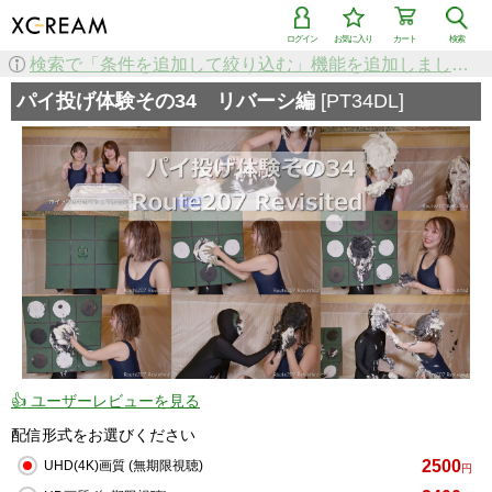
ログイン
お気に入り
カート
検索
検索で「条件を追加して絞り込む」機能を追加しました！
パイ投げ体験その34 リバーシ編
[PT34DL]
👍 ユーザーレビューを見る
配信形式をお選びください
2500
UHD(4K)画質 (無期限視聴)
円