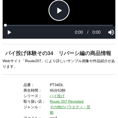
P
L
P
o
r
M
a
o
0:00
/
0:00
u
P
d
g
t
l
l
e
r
e
a
d
e
y
:
s
0
s
%
:
0
パイ投げ体験その34 リバーシ編の商品情報
%
a
Webサイト「Route207」により詳しいサンプル画像や作品紹介があ
ります。
y
品番：
PT34DL
再生時間：
45分53秒
シリーズ：
パイ投げ
V
取り扱い店：
Route 207 Revisited
ジャンル：
その他のバラエティ・芸
能