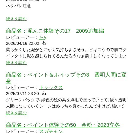
ネタバレ注意
続きを読む
商品名：
泥んこ体験その17 2009追加編
レビューアー：
らy
2026/04/16 22:02
👍
シャワーシーンで「お腹にぶつけられたら声出ちゃうだろうな」
柔らかくした泥がとにかく気持ちよさそう。ビキニなので肌でダ
と思っていたところにパイをちょうどぶつけられ「予想が当たっ
イレクトに泥を感じられてるんだろうなぁ羨ましくなってしまい
たw」と笑ってしまいました。リアクションもクールな見た目に
ました。
続きを読む
反して可愛いらしくグッときました。最後の最後でミスってしま
い悔しさを滲ませながら罰ゲームを受けている姿にドキドキして
商品名：
ペイント＆ホイップその3 透明人間に変
しまいました。
身
レビューアー：
トシックス
2025/07/11 23:20
👍
グリーンバックで､緑色の絵の具を刷毛で塗っていって､段々透明
人間になっていくシーンはめっちゃ良かったんですけど､強いて
言うなら､上半身だけで無くて､全身も透明になる所も見てみたい
続きを読む
なって思いました｡
商品名：
ペイント体験その50 金粉・2023立冬
レビューアー：
スガチャン