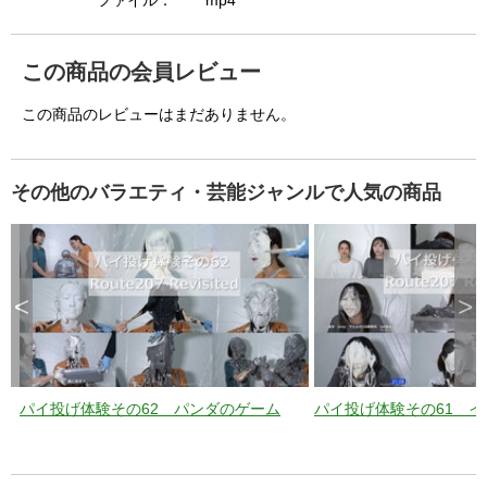
i
ファイル：
mp4
この商品の会員レビュー
d
この商品のレビューはまだありません。
e
その他のバラエティ・芸能ジャンルで人気の商品
o
<
>
パイ投げ体験その62 パンダのゲーム
パイ投げ体験その61 