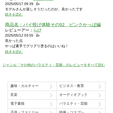
2025/05/17 09:39
👍
モデルさんが楽しそうだったのが、良かったです
続きを読む
商品名：
パイ投げ体験その52 ピンクかっぱ編
レビューアー：
らび
2025/05/12 03:55
👍
良かった点
やっぱ素手でグリグリ塗るのはいいね！
特に21分の途中からとてもいい感じ！
続きを読む
序盤のカメラワークがアップでパイを食らう場面が見れるのも良
かった！
ジャンル「その他のバラエティ・芸能」のレビューをすべて読む
マイナスだった点
モデルさん2人の会話で「これ見てる人はどういう感覚なんだろ
う」という趣旨の発言と「パイを食らう事はなんとも無い」とい
趣味・カルチャー
ビジネス・教育
う趣旨の２つの部分ちょっと気分下がってしまったw
音楽
オーディオブック
Route207さんいつも良い作品をありがとうございます！
電子書籍
バラエティ・芸能
初レビューですが、よく購入させて貰ってます！
子供・ファミリー
特撮・コスプレ