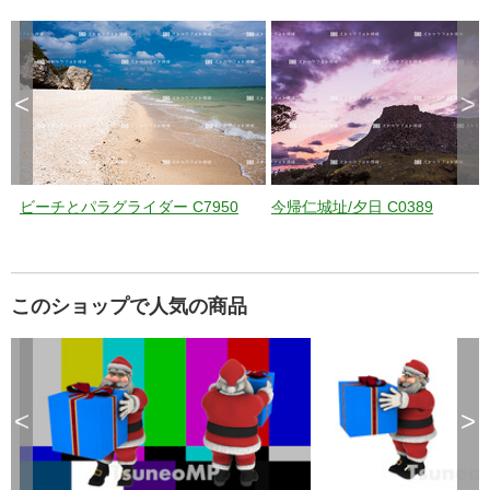
<
>
ビーチとパラグライダー C7950
今帰仁城址/夕日 C0389
このショップで人気の商品
<
>