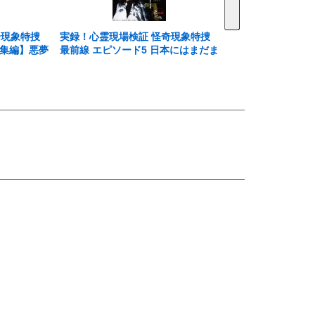
奇現象特捜
実録！心霊現場検証 怪奇現象特捜
総集編】悪夢
最前線 エピソード5 日本にはまだま
だあなたの知らない悪夢が渦巻いて
いる。