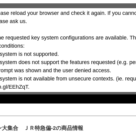
ase reload your browser and check it again. If you canno
ase ask us.

he requested key system configurations are available. T
conditions:

oo.gl/EEhZqT.
大集合 ＪＲ特急偏-2の商品情報