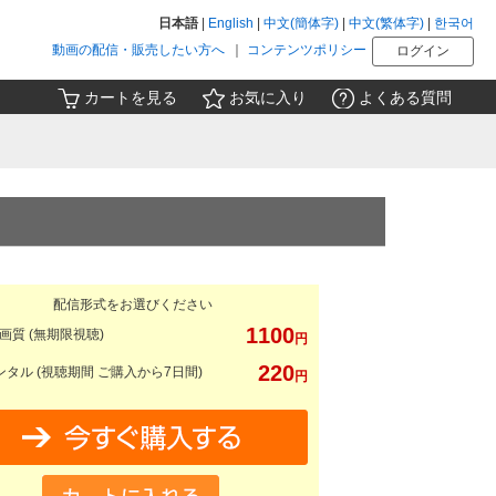
日本語
|
English
|
中文(簡体字)
|
中文(繁体字)
|
한국어
動画の配信・販売したい方へ
｜
コンテンツポリシー
ログイン
カートを見る
お気に入り
よくある質問
配信形式をお選びください
1100
画質 (無期限視聴)
円
220
タル (視聴期間 ご購入から7日間)
円