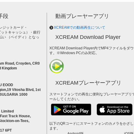
手段
動画プレーヤーアプリ
レジットカード・
XCREAMでの動画再生について
h（ビットキャッシュ）・銀行
XCREAM Download Player
払い （ペイディ）となっ
。
XCREAM Download Player内でMP4ファイ
す。※Windows PCのみ対応。
am Road, Croyden, CR0
d Kingdom
XCREAMプレーヤーアプリ
U EOOD
ion,19 Vitosha Blvd, 1st
スマートフォンでの再生に便利なプレーヤーアプリ
a BULGARIA 1000
ールしてください。
 Limited
 Fast Track House,
Stockton-on-Tees,
以下のQRコードにスマートフォンのカメラをかざ
ます。
S17 6PT
Android版
iOS版