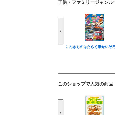
子供・ファミリージャンル
<
にんきものはたらく車せいぞ
このショップで人気の商品
<