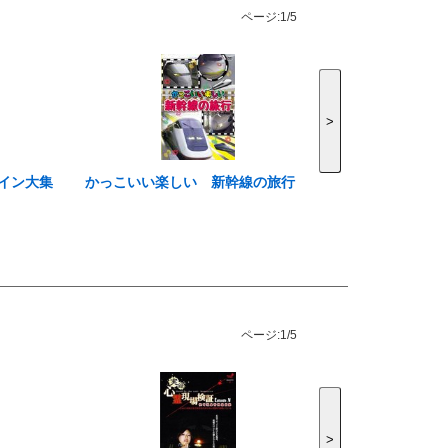
ページ:
1/5
>
イン大集
かっこいい楽しい 新幹線の旅行
ページ:
1/5
>