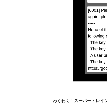
modal
can
be
[6001] Ple
closed
by
again, ple
pressing
the
-----

Escape
key
None of t
or
activating
following 
the
close
  The key system is not supported.

button.
  The key system does not support the features requested (e.g. persistent state).

  A user prompt was shown and the user denied access.

  The key system is not available from unsecure contexts. (ie. requires HTTPS) See 
https://g
わくわく！スーパートレイン