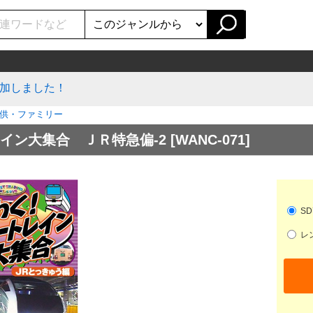
加しました！
供・ファミリー
イン大集合 ＪＲ特急偏-2
[WANC-071]
SD
レン