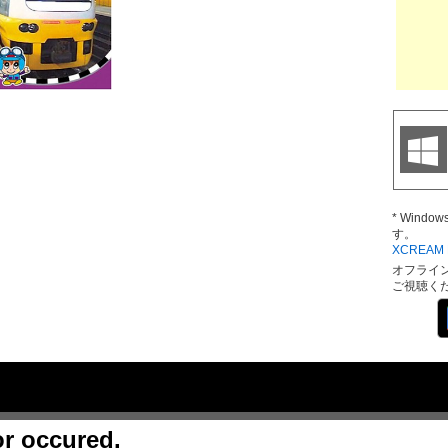
* Wind
す。
XCREAM D
オフライ
ご視聴く
or occured.