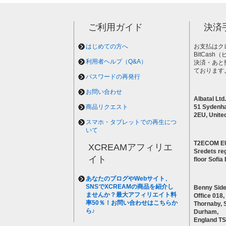
ご利用ガイド
決済
はじめての方へ
お支払はク
BitCas
利用者ヘルプ（Q&A）
決済・あと
ております
パスワードの再発行
お問い合わせ
Albatal Ltd.
商品リクエスト
51 Sydenh
2EU, Unite
スマホ・タブレットでの再生につ
いて
T2ECOM E
XCREAMアフィリエ
Sredets reg
イト
floor Sofi
あなたのブログやWebサイト、
SNSでXCREAMの商品を紹介し
Benny Side
ませんか？最大アフィリエイト料
Office 018,
率50％！お問い合わせはこちらか
Thornaby, 
ら♪
Durham,
England T