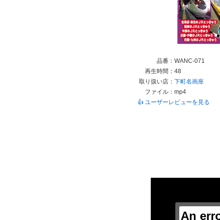
品番：
WANC-071
再生時間：
48
取り扱い店：
下町名画座
ファイル：
mp4
👍 ユーザーレビューを見る
This
is
a
modal
window.
An err
This