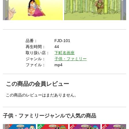
p
e
k
e
y
o
r
a
c
t
i
v
a
品番：
FJD-101
t
i
n
再生時間：
44
g
t
取り扱い店：
下町名画座
h
e
ジャンル：
子供・ファミリー
c
l
ファイル：
mp4
o
s
e
b
u
t
この商品の会員レビュー
t
o
n
.
この商品のレビューはまだありません。
子供・ファミリージャンルで人気の商品