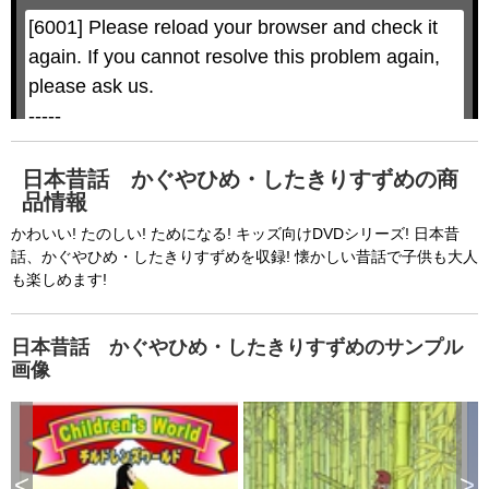
l
l
w
D
[6001] Please reload your browser and check it 
i
i
n
a
d
again. If you cannot resolve this problem again, 
l
o
o
w
g
please ask us.

.
T
h
-----

i
s
m
None of the requested key system configurations 
o
d
are available. This may happen under the 
a
日本昔話 かぐやひめ・したきりすずめの商
l
c
品情報
following conditions:

a
n
b
  The key system is not supported.

かわいい! たのしい! ためになる! キッズ向けDVDシリーズ! 日本昔
e
c
話、かぐやひめ・したきりすずめを収録! 懐かしい昔話で子供も大人
  The key system does not support the features 
l
o
も楽しめます!
s
requested (e.g. persistent state).

e
d
b
  A user prompt was shown and the user denied 
y
p
日本昔話 かぐやひめ・したきりすずめのサンプル
r
access.

e
画像
s
  The key system is not available from unsecure 
s
i
n
contexts. (ie. requires HTTPS) See 
g
t
h
https://goo.gl/EEhZqT.
e
E
s
<
>
c
a