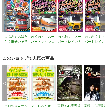
<
>
にんきものはた
わくわく！スー
わくわく！スー
わくわく！ス
らく車せいぞろ
パートレイン大
パートレイン大
パートレイン
い
集合 私鉄列車
集合 ＪＲ特急
集合 ＪＲ特
編
偏-2
偏-1
このショップで人気の商品
<
>
クロちゃんオリ
クロちゃんオリ
実録！心霊現場
実録！心霊現場