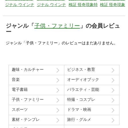
ジナル ウインナ
ジナル ウインナ
検証 怪奇現象特
検証 怪奇現象
ー飾り切り教室
ー飾り切り教室
捜最前線 エピソ
捜最前線 エピ
パート2 昆虫・
パート1 動物・
ード6 【総集
ード5 日本には
植物・その他編
魚編
編】悪夢はずっ
まだまだあなた
ジャンル「
子供・ファミリー
」の会員レビュ
と付き纏
の知らない悪夢
ー
う・・・
が渦巻いてい
る。
ジャンル「子供・ファミリー」のレビューはまだありません。
趣味・カルチャー
ビジネス・教育
音楽
オーディオブック
電子書籍
バラエティ・芸能
子供・ファミリー
特撮・コスプレ
スポーツ
ドラマ・映画
素材・テンプレ
旅行・グルメ