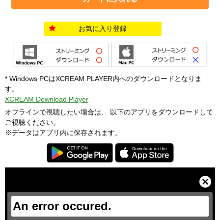
お気に入り登録
* Windows PCはXCREAM PLAYER内へのダウンロードとなりま
す。
XCREAM Download Player
オフラインで視聴したい場合は、 以下のアプリをダウンロードして
ご視聴ください。
※データはアプリ内に保存されます。
T
h
i
C
s
l
i
o
s
s
a
e
An error occured.
m
M
o
o
d
d
a
a