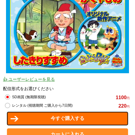
👍 ユーザーレビューを見る
配信形式をお選びください
1100
SD画質 (無期限視聴)
円
220
レンタル (視聴期間 ご購入から7日間)
円