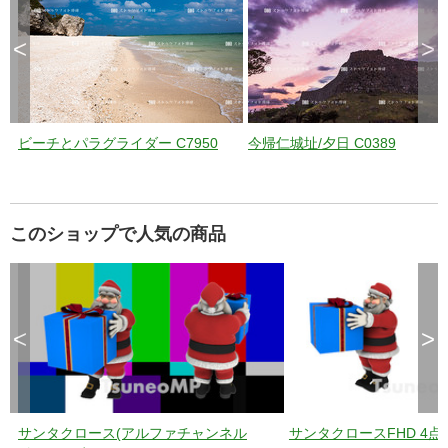
<
>
ビーチとパラグライダー C7950
今帰仁城址/夕日 C0389
このショップで人気の商品
<
>
サンタクロース(アルファチャンネル
サンタクロースFHD 4点