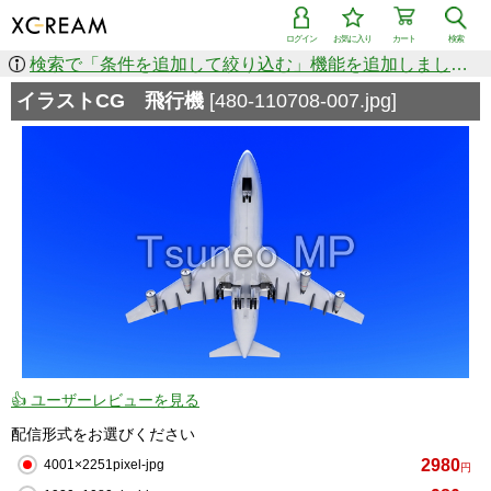
ログイン
お気に入り
カート
検索
検索で「条件を追加して絞り込む」機能を追加しました！
イラストCG 飛行機
[480-110708-007.jpg]
👍 ユーザーレビューを見る
配信形式をお選びください
2980
4001×2251pixel-jpg
円