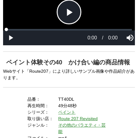
P
L
P
o
r
M
a
o
0:00
/
0:00
u
P
d
g
t
l
l
e
r
e
a
d
e
y
:
s
0
s
%
:
0
ペイント体験その40 かけ合い編の商品情報
%
a
Webサイト「Route207」により詳しいサンプル画像や作品紹介があ
ります。
y
品番：
TT40DL
再生時間：
49分48秒
シリーズ：
ペイント
V
取り扱い店：
Route 207 Revisited
ジャンル：
その他のバラエティ・芸
能