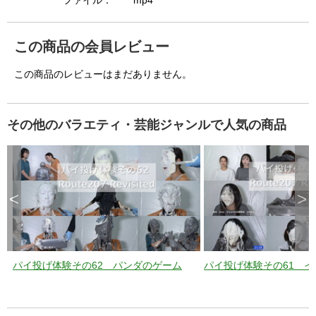
i
ファイル：
mp4
この商品の会員レビュー
d
この商品のレビューはまだありません。
e
その他のバラエティ・芸能ジャンルで人気の商品
o
<
>
パイ投げ体験その62 パンダのゲーム
パイ投げ体験その61 