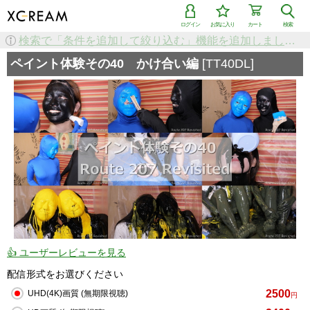
ログイン
お気に入り
カート
検索
検索で「条件を追加して絞り込む」機能を追加しました！
ペイント体験その40 かけ合い編
[TT40DL]
👍 ユーザーレビューを見る
配信形式をお選びください
2500
UHD(4K)画質 (無期限視聴)
円