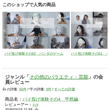
このショップで人気の商品
<
>
パイ投げ体験その62 パンダのゲーム
パイ投げ体験その61 
ジャンル「
その他のバラエティ・芸能
」の会
員レビュー
👍 の評価:
55件
/ 👎 の評価:
3件
/
すべての評価
商品名：
パイ投げ体験その4 平然編
レビューアー：
らy
2026/04/16 21:58
👍