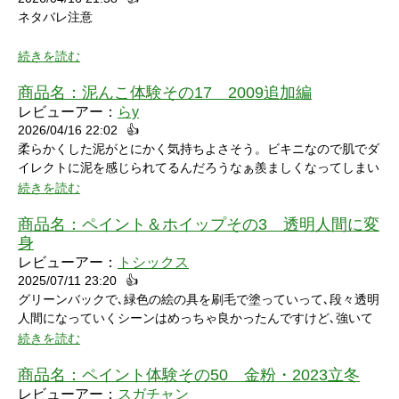
ネタバレ注意
続きを読む
商品名：
泥んこ体験その17 2009追加編
レビューアー：
らy
2026/04/16 22:02
👍
シャワーシーンで「お腹にぶつけられたら声出ちゃうだろうな」
柔らかくした泥がとにかく気持ちよさそう。ビキニなので肌でダ
と思っていたところにパイをちょうどぶつけられ「予想が当たっ
イレクトに泥を感じられてるんだろうなぁ羨ましくなってしまい
たw」と笑ってしまいました。リアクションもクールな見た目に
ました。
続きを読む
反して可愛いらしくグッときました。最後の最後でミスってしま
い悔しさを滲ませながら罰ゲームを受けている姿にドキドキして
商品名：
ペイント＆ホイップその3 透明人間に変
しまいました。
身
レビューアー：
トシックス
2025/07/11 23:20
👍
グリーンバックで､緑色の絵の具を刷毛で塗っていって､段々透明
人間になっていくシーンはめっちゃ良かったんですけど､強いて
言うなら､上半身だけで無くて､全身も透明になる所も見てみたい
続きを読む
なって思いました｡
商品名：
ペイント体験その50 金粉・2023立冬
レビューアー：
スガチャン