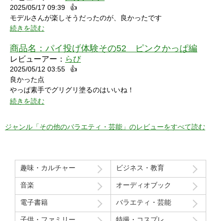
2025/05/17 09:39
👍
モデルさんが楽しそうだったのが、良かったです
続きを読む
商品名：
パイ投げ体験その52 ピンクかっぱ編
レビューアー：
らび
2025/05/12 03:55
👍
良かった点
やっぱ素手でグリグリ塗るのはいいね！
特に21分の途中からとてもいい感じ！
続きを読む
序盤のカメラワークがアップでパイを食らう場面が見れるのも良
かった！
ジャンル「その他のバラエティ・芸能」のレビューをすべて読む
マイナスだった点
モデルさん2人の会話で「これ見てる人はどういう感覚なんだろ
う」という趣旨の発言と「パイを食らう事はなんとも無い」とい
趣味・カルチャー
ビジネス・教育
う趣旨の２つの部分ちょっと気分下がってしまったw
音楽
オーディオブック
Route207さんいつも良い作品をありがとうございます！
電子書籍
バラエティ・芸能
初レビューですが、よく購入させて貰ってます！
子供・ファミリー
特撮・コスプレ