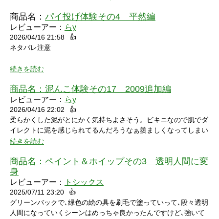
商品名：
パイ投げ体験その4 平然編
レビューアー：
らy
2026/04/16 21:58
👍
ネタバレ注意
続きを読む
商品名：
泥んこ体験その17 2009追加編
レビューアー：
らy
2026/04/16 22:02
👍
シャワーシーンで「お腹にぶつけられたら声出ちゃうだろうな」
柔らかくした泥がとにかく気持ちよさそう。ビキニなので肌でダ
と思っていたところにパイをちょうどぶつけられ「予想が当たっ
イレクトに泥を感じられてるんだろうなぁ羨ましくなってしまい
たw」と笑ってしまいました。リアクションもクールな見た目に
ました。
続きを読む
反して可愛いらしくグッときました。最後の最後でミスってしま
い悔しさを滲ませながら罰ゲームを受けている姿にドキドキして
商品名：
ペイント＆ホイップその3 透明人間に変
しまいました。
身
レビューアー：
トシックス
2025/07/11 23:20
👍
グリーンバックで､緑色の絵の具を刷毛で塗っていって､段々透明
人間になっていくシーンはめっちゃ良かったんですけど､強いて