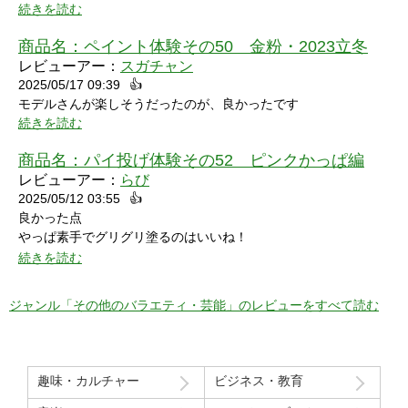
言うなら､上半身だけで無くて､全身も透明になる所も見てみたい
続きを読む
なって思いました｡
商品名：
ペイント体験その50 金粉・2023立冬
レビューアー：
スガチャン
2025/05/17 09:39
👍
モデルさんが楽しそうだったのが、良かったです
続きを読む
商品名：
パイ投げ体験その52 ピンクかっぱ編
レビューアー：
らび
2025/05/12 03:55
👍
良かった点
やっぱ素手でグリグリ塗るのはいいね！
特に21分の途中からとてもいい感じ！
続きを読む
序盤のカメラワークがアップでパイを食らう場面が見れるのも良
かった！
ジャンル「その他のバラエティ・芸能」のレビューをすべて読む
マイナスだった点
モデルさん2人の会話で「これ見てる人はどういう感覚なんだろ
う」という趣旨の発言と「パイを食らう事はなんとも無い」とい
趣味・カルチャー
ビジネス・教育
う趣旨の２つの部分ちょっと気分下がってしまったw