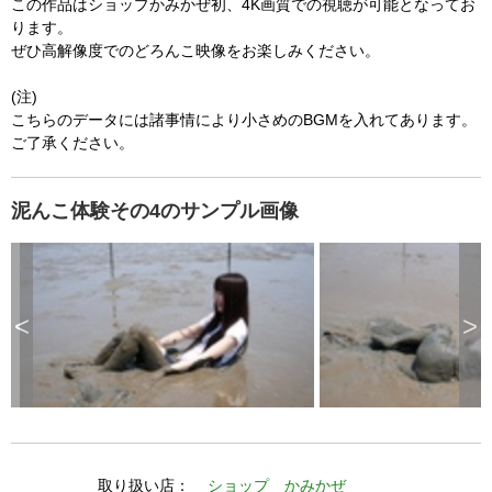
この作品はショップかみかぜ初、4K画質での視聴が可能となってお
  The key system does not support the features 
l
o
ります。
s
requested (e.g. persistent state).

e
ぜひ高解像度でのどろんこ映像をお楽しみください。
d
b
  A user prompt was shown and the user denied 
y
p
(注)
r
access.

e
s
こちらのデータには諸事情により小さめのBGMを入れてあります。
  The key system is not available from unsecure 
s
i
ご了承ください。
n
contexts. (ie. requires HTTPS) See 
g
t
h
https://goo.gl/EEhZqT.
e
E
泥んこ体験その4のサンプル画像
s
c
a
p
e
k
e
y
o
r
<
>
a
c
t
i
v
a
t
i
n
g
t
h
e
c
l
取り扱い店：
ショップ かみかぜ
o