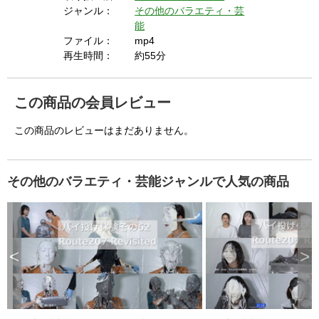
s
ジャンル：
その他のバラエティ・芸
e
b
能
u
t
ファイル：
mp4
t
o
再生時間：
約55分
n
.
この商品の会員レビュー
この商品のレビューはまだありません。
その他のバラエティ・芸能ジャンルで人気の商品
<
>