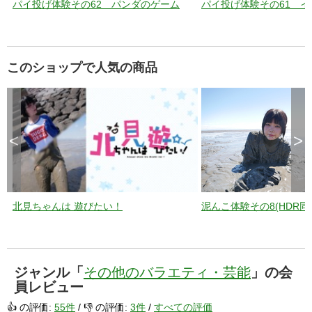
パイ投げ体験その62 パンダのゲーム
パイ投げ体験その61 
このショップで人気の商品
<
>
北見ちゃんは 遊びたい！
泥んこ体験その8(HDR同
ジャンル「
その他のバラエティ・芸能
」の会
員レビュー
👍 の評価:
55件
/ 👎 の評価:
3件
/
すべての評価