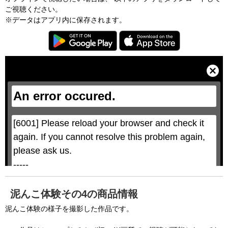
ご視聴ください。
※データはアプリ内に保存されます。
T
h
i
C
s
l
i
o
s
s
a
e
An error occured.
m
M
o
o
d
d
a
a
l
l
w
D
[6001] Please reload your browser and check it 
i
i
n
a
d
again. If you cannot resolve this problem again, 
l
o
o
w
g
please ask us.

.
T
h
-----

i
s
m
None of the requested key system configurations 
o
d
are available. This may happen under the 
a
泥んこ体験その4の商品情報
l
c
following conditions:

a
泥んこ体験の様子を撮影した作品です。
n
b
  The key system is not supported.

e
c