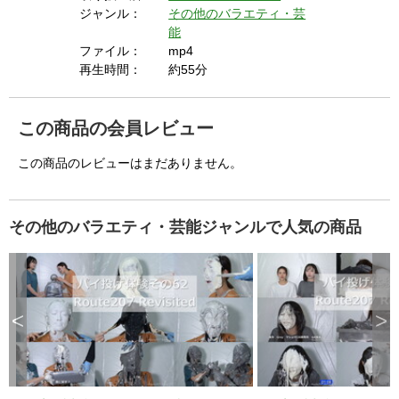
s
ジャンル：
その他のバラエティ・芸
e
b
能
u
t
ファイル：
mp4
t
o
再生時間：
約55分
n
.
この商品の会員レビュー
この商品のレビューはまだありません。
その他のバラエティ・芸能ジャンルで人気の商品
<
>