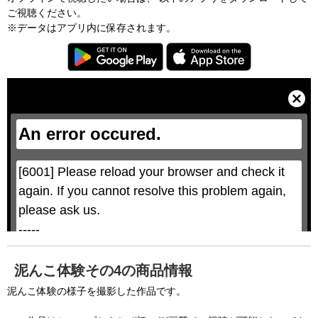
ご視聴ください。
※データはアプリ内に保存されます。
T
h
i
C
s
l
i
o
s
s
a
e
An error occured.
m
M
o
o
d
d
a
a
l
l
w
D
[6001] Please reload your browser and check it 
i
i
n
a
d
again. If you cannot resolve this problem again, 
l
o
o
w
g
please ask us.

.
T
h
-----

i
s
m
None of the requested key system configurations 
o
d
are available. This may happen under the 
a
泥んこ体験その4の商品情報
l
c
following conditions:

a
泥んこ体験の様子を撮影した作品です。
n
b
  The key system is not supported.

e
c