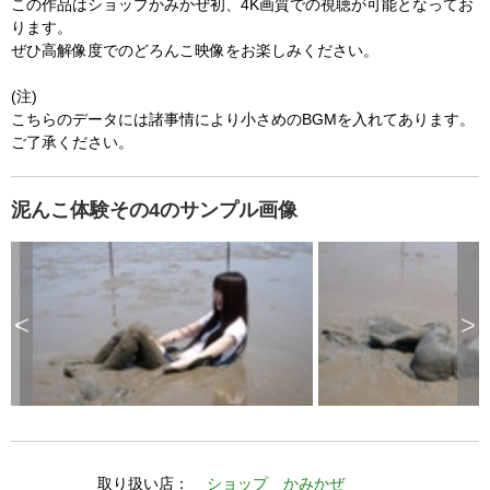
この作品はショップかみかぜ初、4K画質での視聴が可能となってお
  The key system does not support the features 
l
o
ります。
s
requested (e.g. persistent state).

e
ぜひ高解像度でのどろんこ映像をお楽しみください。
d
b
  A user prompt was shown and the user denied 
y
p
(注)
r
access.

e
s
こちらのデータには諸事情により小さめのBGMを入れてあります。
  The key system is not available from unsecure 
s
i
ご了承ください。
n
contexts. (ie. requires HTTPS) See 
g
t
h
https://goo.gl/EEhZqT.
e
E
泥んこ体験その4のサンプル画像
s
c
a
p
e
k
e
y
o
r
<
>
a
c
t
i
v
a
t
i
n
g
t
h
e
c
l
取り扱い店：
ショップ かみかぜ
o