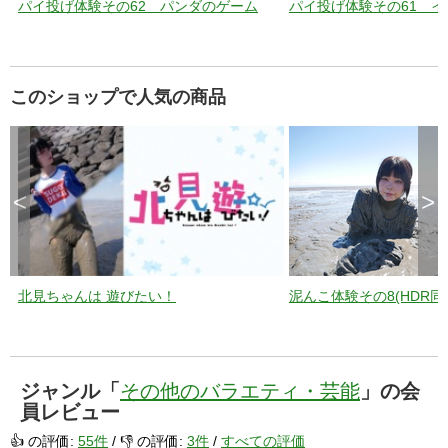
パイ投げ体験その62 パンダのゲーム
パイ投げ体験その61 
このショップで人気の商品
<
>
北見ちゃんは 遊びたい！
泥んこ体験その8(HDR同
ジャンル「
その他のバラエティ・芸能
」の会
員レビュー
👍 の評価:
55件
/ 👎 の評価:
3件
/
すべての評価