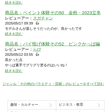
言うなら､上半身だけで無くて､全身も透明になる所も見てみたい
続きを読む
なって思いました｡
商品名：
ペイント体験その50 金粉・2023立冬
レビューアー：
スガチャン
2025/05/17 09:39
👍
モデルさんが楽しそうだったのが、良かったです
続きを読む
商品名：
パイ投げ体験その52 ピンクかっぱ編
レビューアー：
らび
2025/05/12 03:55
👍
良かった点
やっぱ素手でグリグリ塗るのはいいね！
特に21分の途中からとてもいい感じ！
続きを読む
序盤のカメラワークがアップでパイを食らう場面が見れるのも良
かった！
ジャンル「その他のバラエティ・芸能」のレビューをすべて読む
マイナスだった点
モデルさん2人の会話で「これ見てる人はどういう感覚なんだろ
う」という趣旨の発言と「パイを食らう事はなんとも無い」とい
趣味・カルチャー
ビジネス・教育
う趣旨の２つの部分ちょっと気分下がってしまったw