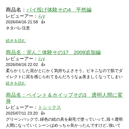
商品名：
パイ投げ体験その4 平然編
レビューアー：
らy
2026/04/16 21:58
👍
ネタバレ注意
続きを読む
商品名：
泥んこ体験その17 2009追加編
レビューアー：
らy
2026/04/16 22:02
👍
シャワーシーンで「お腹にぶつけられたら声出ちゃうだろうな」
柔らかくした泥がとにかく気持ちよさそう。ビキニなので肌でダ
と思っていたところにパイをちょうどぶつけられ「予想が当たっ
イレクトに泥を感じられてるんだろうなぁ羨ましくなってしまい
たw」と笑ってしまいました。リアクションもクールな見た目に
ました。
続きを読む
反して可愛いらしくグッときました。最後の最後でミスってしま
い悔しさを滲ませながら罰ゲームを受けている姿にドキドキして
商品名：
ペイント＆ホイップその3 透明人間に変
しまいました。
身
レビューアー：
トシックス
2025/07/11 23:20
👍
グリーンバックで､緑色の絵の具を刷毛で塗っていって､段々透明
人間になっていくシーンはめっちゃ良かったんですけど､強いて