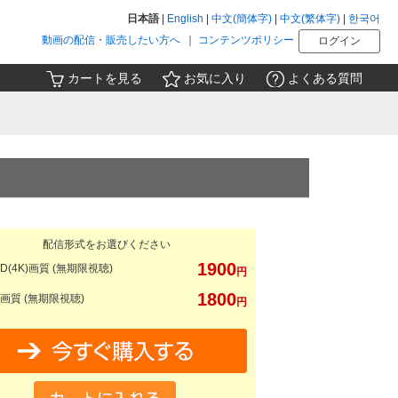
日本語
|
English
|
中文(簡体字)
|
中文(繁体字)
|
한국어
動画の配信・販売したい方へ
｜
コンテンツポリシー
ログイン
カートを見る
お気に入り
よくある質問
配信形式をお選びください
1900
D(4K)画質 (無期限視聴)
円
1800
画質 (無期限視聴)
円