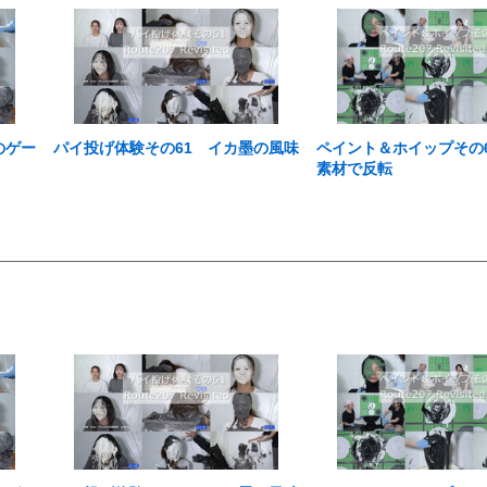
のゲー
パイ投げ体験その61 イカ墨の風味
ペイント＆ホイップその
素材で反転