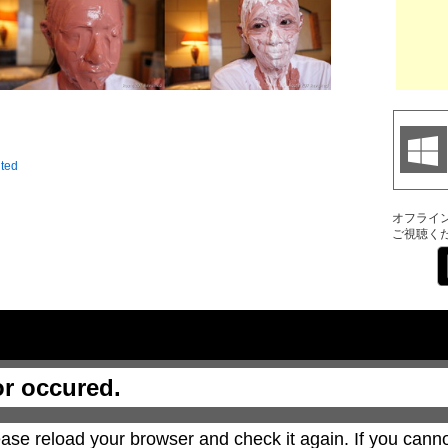
ited
オフライ
ご視聴く
or occured.
ase reload your browser and check it again. If you canno