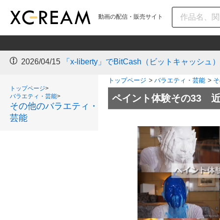
動画の配信・販売サイト
2026/04/15
「x-liberty」でBitCash（ビットキャ
トップページ
>
バラエティ・芸能
>
そ
トップページ
>
バラエティ・芸能
>
ペイント体験その33 
その他のバラエティ・
芸能