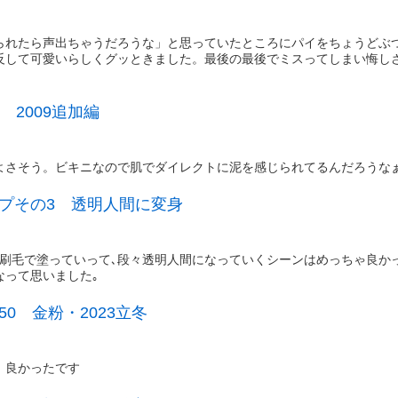
られたら声出ちゃうだろうな」と思っていたところにパイをちょうどぶ
反して可愛いらしくグッときました。最後の最後でミスってしまい悔し
 2009追加編
よさそう。ビキニなので肌でダイレクトに泥を感じられてるんだろうな
プその3 透明人間に変身
刷毛で塗っていって､段々透明人間になっていくシーンはめっちゃ良かっ
なって思いました｡
0 金粉・2023立冬
、良かったです