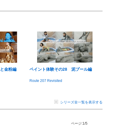
青と金粉編
ペイント体験その28 泥プール編
Route 207 Revisited
シリーズ全一覧を表示する
ページ:
1/5