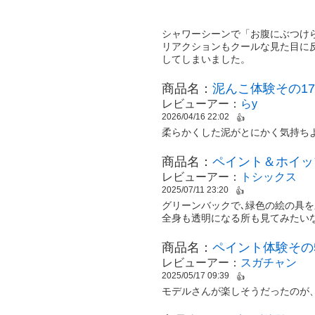
シャワーシーンで「お腹にぶつけ
リアクションもクールな見た目に
してしまいました。
商品名：
泥んこ体験その17
レビューアー：
らy
2026/04/16 22:02
👍
柔らかくした泥がとにかく気持ち
商品名：
ペイント＆ホイッ
レビューアー：
トシックス
2025/07/11 23:20
👍
グリーンバックで､緑色の絵の具を
全身も透明になる所も見てみたい
商品名：
ペイント体験その5
レビューアー：
スガチャン
2025/05/17 09:39
👍
モデルさんが楽しそうだったのが