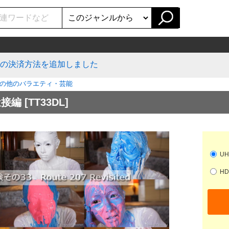
ッシュ）の決済方法を追加しました
の他のバラエティ・芸能
近接編
[TT33DL]
UH
HD