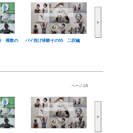
>
6 複数の
パイ投げ体験その55 二択編
ページ:
1/5
>