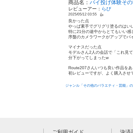
商品名：
パイ投げ体験その
レビューアー：
らび
2025/05/12 03:55
👍
良かった点
やっぱ素手でグリグリ塗るのはい
特に21分の途中からとてもいい感
序盤のカメラワークがアップでパ
マイナスだった点
モデルさん2人の会話で「これ見
分下がってしまったw
Route207さんいつも良い作品
初レビューですが、よく購入させ
ジャンル「その他のバラエティ・芸能」の
ご利用ガイド
決済