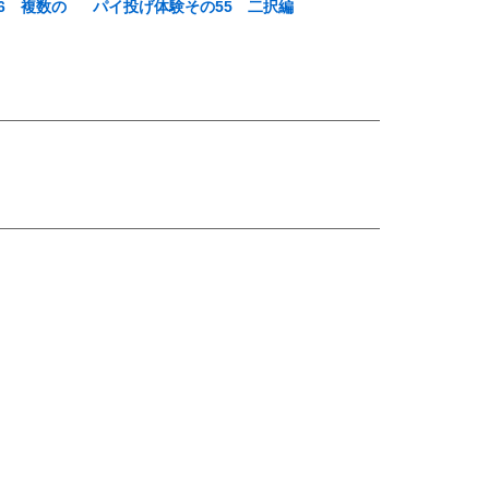
6 複数の
パイ投げ体験その55 二択編