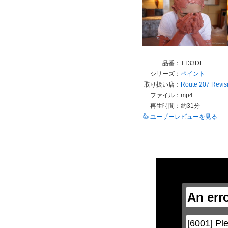
品番：
TT33DL
シリーズ：
ペイント
取り扱い店：
Route 207 Revis
ファイル：
mp4
再生時間：
約31分
👍 ユーザーレビューを見る
This
is
a
modal
window.
An err
This
modal
can
be
[6001] Ple
closed