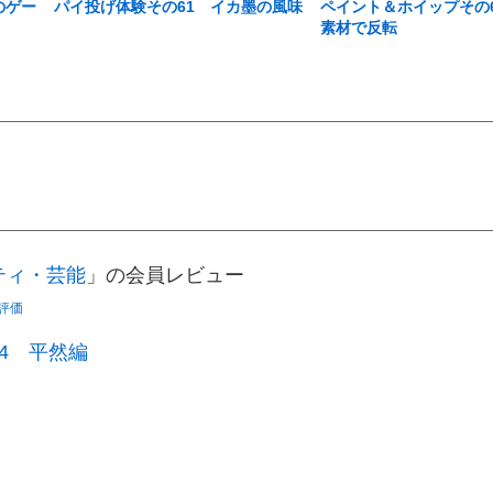
のゲー
パイ投げ体験その61 イカ墨の風味
ペイント＆ホイップその
素材で反転
ティ・芸能
」の会員レビュー
評価
4 平然編