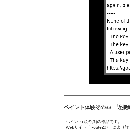
by
again, ple
pressing
the
-----

Escape
key
None of t
or
activating
following 
the
close
  The key system is not supported.

button.
  The key system does not support the features requested (e.g. persistent state).

  A user prompt was shown and the user denied access.

  The key system is not available from unsecure contexts. (ie. requires HTTPS) See 
https://g
ペイント体験その33 近接
ペイント(絵の具)の作品です。
Webサイト「Route207」に