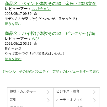
商品名：
ペイント体験その50 金粉・2023立冬
レビューアー：
スガチャン
2025/05/17 09:39
👍
モデルさんが楽しそうだったのが、良かったです
続きを読む
商品名：
パイ投げ体験その52 ピンクかっぱ編
レビューアー：
らび
2025/05/12 03:55
👍
良かった点
やっぱ素手でグリグリ塗るのはいいね！
特に21分の途中からとてもいい感じ！
続きを読む
序盤のカメラワークがアップでパイを食らう場面が見れるのも良
かった！
ジャンル「その他のバラエティ・芸能」のレビューをすべて読む
マイナスだった点
モデルさん2人の会話で「これ見てる人はどういう感覚なんだろ
う」という趣旨の発言と「パイを食らう事はなんとも無い」とい
趣味・カルチャー
ビジネス・教育
う趣旨の２つの部分ちょっと気分下がってしまったw
音楽
オーディオブック
Route207さんいつも良い作品をありがとうございます！