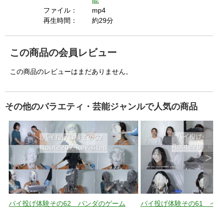
能
E
s
ファイル：
mp4
c
a
再生時間：
約29分
p
e
k
e
y
o
この商品の会員レビュー
r
a
c
t
この商品のレビューはまだありません。
i
v
a
t
i
n
g
その他のバラエティ・芸能ジャンルで人気の商品
t
h
e
c
l
o
s
e
b
u
>
t
t
o
n
.
パイ投げ体験その62 パンダのゲーム
パイ投げ体験その61 