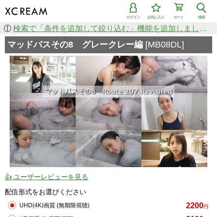
ログイン
お気に入り
カート
検索
検索で「条件を追加して絞り込む」機能を追加しました！
マッドバスその8 グレークレー編
[MB08DL]
👍 ユーザーレビューを見る
配信形式をお選びください
2200
UHD(4K)画質 (無期限視聴)
円