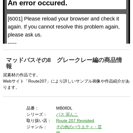
An error occured.
m
M
o
o
d
d
a
a
l
l
w
D
[6001] Please reload your browser and check it 
i
i
n
a
d
again. If you cannot resolve this problem again, 
l
o
o
w
g
please ask us.

.
T
h
-----

i
s
m
None of the requested key system configurations 
o
d
are available. This may happen under the 
a
マッドバスその8 グレークレー編の商品情
l
c
報
following conditions:

a
n
b
  The key system is not supported.

泥素材の作品です。
e
c
Webサイト「Route207」により詳しいサンプル画像や作品紹介があ
  The key system does not support the features 
l
o
ります。
s
requested (e.g. persistent state).

e
d
b
  A user prompt was shown and the user denied 
y
p
r
access.

品番：
MB08DL
e
s
  The key system is not available from unsecure 
シリーズ：
バス
泥んこ
s
i
取り扱い店：
Route 207 Revisited
n
contexts. (ie. requires HTTPS) See 
g
ジャンル：
その他のバラエティ・芸
t
h
https://goo.gl/EEhZqT.
e