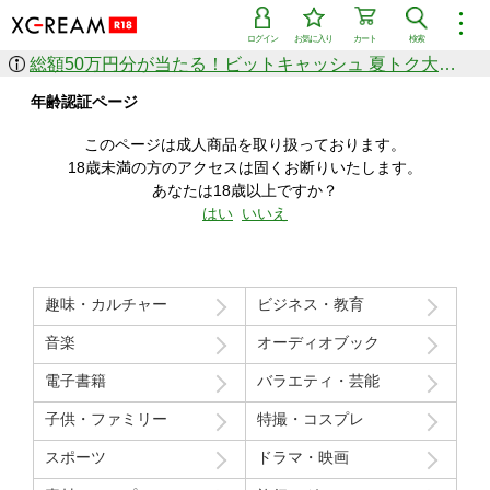
︙
ログイン
お気に入り
カート
検索
総額50万円分が当たる！ビットキャッシュ 夏トク大感謝祭
作品を探す
年齢認証ページ
ジャンル
女優
ショップ
シリーズ
このページは成人商品を取り扱っております。
人気のセール中商品
18歳未満の方のアクセスは固くお断りいたします。
新着セール中商品
あなたは18歳以上ですか？
すべての作品から探す
はい
いいえ
ランキング
人気順
売上本数順
趣味・カルチャー
ビジネス・教育
価格の安い順
価格の高い順
月間ランキング
年間ランキング
音楽
オーディオブック
電子書籍
バラエティ・芸能
子供・ファミリー
特撮・コスプレ
スポーツ
ドラマ・映画