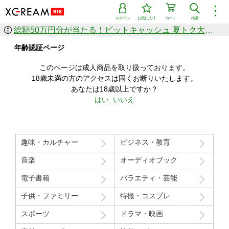
︙
ログイン
お気に入り
カート
検索
総額50万円分が当たる！ビットキャッシュ 夏トク大感謝祭
作品を探す
年齢認証ページ
ジャンル
女優
ショップ
シリーズ
このページは成人商品を取り扱っております。
人気のセール中商品
18歳未満の方のアクセスは固くお断りいたします。
新着セール中商品
あなたは18歳以上ですか？
すべての作品から探す
はい
いいえ
ランキング
人気順
売上本数順
趣味・カルチャー
ビジネス・教育
価格の安い順
価格の高い順
月間ランキング
年間ランキング
音楽
オーディオブック
電子書籍
バラエティ・芸能
子供・ファミリー
特撮・コスプレ
スポーツ
ドラマ・映画