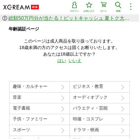
︙
ログイン
お気に入り
カート
検索
総額50万円分が当たる！ビットキャッシュ 夏トク大感謝祭
作品を探す
年齢認証ページ
ジャンル
女優
ショップ
シリーズ
このページは成人商品を取り扱っております。
人気のセール中商品
18歳未満の方のアクセスは固くお断りいたします。
新着セール中商品
あなたは18歳以上ですか？
すべての作品から探す
はい
いいえ
ランキング
人気順
売上本数順
趣味・カルチャー
ビジネス・教育
価格の安い順
価格の高い順
月間ランキング
年間ランキング
音楽
オーディオブック
電子書籍
バラエティ・芸能
子供・ファミリー
特撮・コスプレ
スポーツ
ドラマ・映画