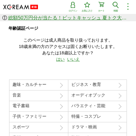
︙
ログイン
お気に入り
カート
検索
総額50万円分が当たる！ビットキャッシュ 夏トク大感謝祭
作品を探す
年齢認証ページ
ジャンル
女優
ショップ
シリーズ
このページは成人商品を取り扱っております。
人気のセール中商品
18歳未満の方のアクセスは固くお断りいたします。
新着セール中商品
あなたは18歳以上ですか？
すべての作品から探す
はい
いいえ
ランキング
人気順
売上本数順
趣味・カルチャー
ビジネス・教育
価格の安い順
価格の高い順
月間ランキング
年間ランキング
音楽
オーディオブック
電子書籍
バラエティ・芸能
子供・ファミリー
特撮・コスプレ
スポーツ
ドラマ・映画