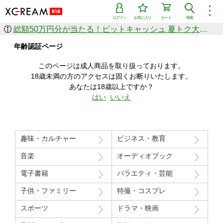
︙
ログイン
お気に入り
カート
検索
総額50万円分が当たる！ビットキャッシュ 夏トク大感謝祭
作品を探す
年齢認証ページ
ジャンル
女優
ショップ
シリーズ
このページは成人商品を取り扱っております。
人気のセール中商品
18歳未満の方のアクセスは固くお断りいたします。
新着セール中商品
あなたは18歳以上ですか？
すべての作品から探す
はい
いいえ
ランキング
人気順
売上本数順
趣味・カルチャー
ビジネス・教育
価格の安い順
価格の高い順
月間ランキング
年間ランキング
音楽
オーディオブック
電子書籍
バラエティ・芸能
子供・ファミリー
特撮・コスプレ
スポーツ
ドラマ・映画