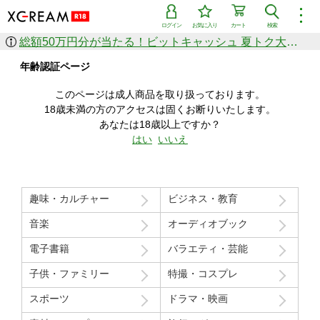
︙
ログイン
お気に入り
カート
検索
総額50万円分が当たる！ビットキャッシュ 夏トク大感謝祭
作品を探す
年齢認証ページ
ジャンル
女優
ショップ
シリーズ
このページは成人商品を取り扱っております。
人気のセール中商品
18歳未満の方のアクセスは固くお断りいたします。
新着セール中商品
あなたは18歳以上ですか？
すべての作品から探す
はい
いいえ
ランキング
人気順
売上本数順
趣味・カルチャー
ビジネス・教育
価格の安い順
価格の高い順
月間ランキング
年間ランキング
音楽
オーディオブック
電子書籍
バラエティ・芸能
子供・ファミリー
特撮・コスプレ
スポーツ
ドラマ・映画