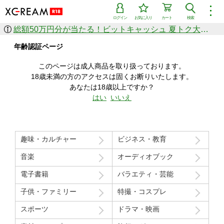
︙
ログイン
お気に入り
カート
検索
総額50万円分が当たる！ビットキャッシュ 夏トク大感謝祭
作品を探す
年齢認証ページ
ジャンル
女優
ショップ
シリーズ
このページは成人商品を取り扱っております。
人気のセール中商品
18歳未満の方のアクセスは固くお断りいたします。
新着セール中商品
あなたは18歳以上ですか？
すべての作品から探す
はい
いいえ
ランキング
人気順
売上本数順
趣味・カルチャー
ビジネス・教育
価格の安い順
価格の高い順
月間ランキング
年間ランキング
音楽
オーディオブック
電子書籍
バラエティ・芸能
子供・ファミリー
特撮・コスプレ
スポーツ
ドラマ・映画