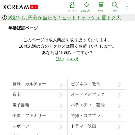
︙
ログイン
お気に入り
カート
検索
総額50万円分が当たる！ビットキャッシュ 夏トク大感謝祭
作品を探す
年齢認証ページ
ジャンル
女優
ショップ
シリーズ
このページは成人商品を取り扱っております。
人気のセール中商品
18歳未満の方のアクセスは固くお断りいたします。
新着セール中商品
あなたは18歳以上ですか？
すべての作品から探す
はい
いいえ
ランキング
人気順
売上本数順
趣味・カルチャー
ビジネス・教育
価格の安い順
価格の高い順
月間ランキング
年間ランキング
音楽
オーディオブック
電子書籍
バラエティ・芸能
子供・ファミリー
特撮・コスプレ
スポーツ
ドラマ・映画