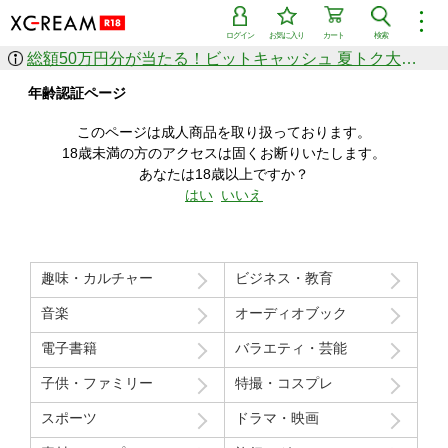
︙
ログイン
お気に入り
カート
検索
総額50万円分が当たる！ビットキャッシュ 夏トク大感謝祭
作品を探す
年齢認証ページ
ジャンル
女優
ショップ
シリーズ
このページは成人商品を取り扱っております。
人気のセール中商品
18歳未満の方のアクセスは固くお断りいたします。
新着セール中商品
あなたは18歳以上ですか？
すべての作品から探す
はい
いいえ
ランキング
人気順
売上本数順
趣味・カルチャー
ビジネス・教育
価格の安い順
価格の高い順
月間ランキング
年間ランキング
音楽
オーディオブック
電子書籍
バラエティ・芸能
子供・ファミリー
特撮・コスプレ
スポーツ
ドラマ・映画