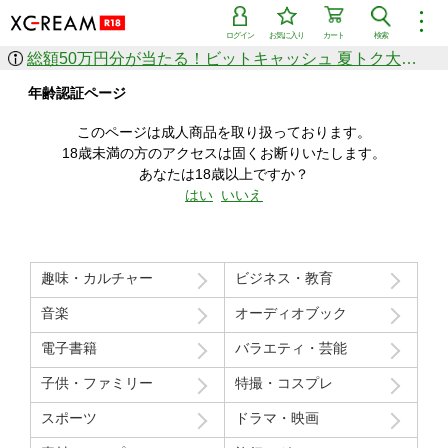
︙
ログイン
お気に入り
カート
検索
総額50万円分が当たる！ビットキャッシュ 夏トク大感謝祭
作品を探す
年齢認証ページ
ジャンル
女優
ショップ
シリーズ
このページは成人商品を取り扱っております。
人気のセール中商品
18歳未満の方のアクセスは固くお断りいたします。
新着セール中商品
あなたは18歳以上ですか？
すべての作品から探す
はい
いいえ
ランキング
人気順
売上本数順
趣味・カルチャー
ビジネス・教育
価格の安い順
価格の高い順
月間ランキング
年間ランキング
音楽
オーディオブック
電子書籍
バラエティ・芸能
子供・ファミリー
特撮・コスプレ
スポーツ
ドラマ・映画