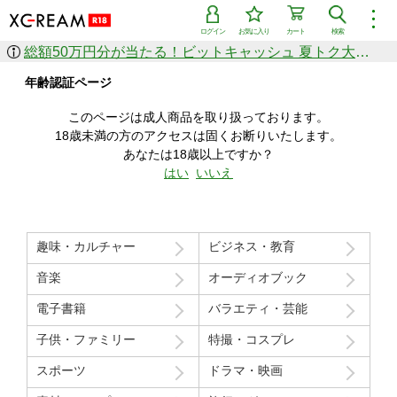
︙
ログイン
お気に入り
カート
検索
総額50万円分が当たる！ビットキャッシュ 夏トク大感謝祭
作品を探す
年齢認証ページ
ジャンル
女優
ショップ
シリーズ
このページは成人商品を取り扱っております。
人気のセール中商品
18歳未満の方のアクセスは固くお断りいたします。
新着セール中商品
あなたは18歳以上ですか？
すべての作品から探す
はい
いいえ
ランキング
人気順
売上本数順
趣味・カルチャー
ビジネス・教育
価格の安い順
価格の高い順
月間ランキング
年間ランキング
音楽
オーディオブック
電子書籍
バラエティ・芸能
子供・ファミリー
特撮・コスプレ
スポーツ
ドラマ・映画