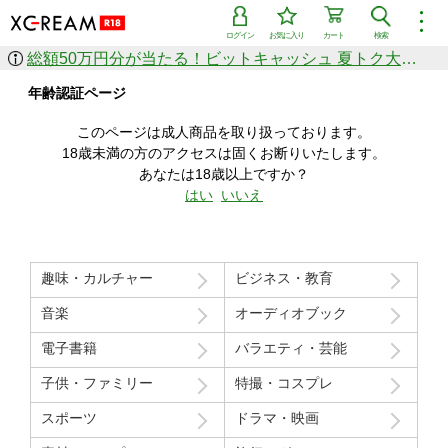
︙
ログイン
お気に入り
カート
検索
総額50万円分が当たる！ビットキャッシュ 夏トク大感謝祭
作品を探す
年齢認証ページ
ジャンル
女優
ショップ
シリーズ
このページは成人商品を取り扱っております。
人気のセール中商品
18歳未満の方のアクセスは固くお断りいたします。
新着セール中商品
あなたは18歳以上ですか？
すべての作品から探す
はい
いいえ
ランキング
人気順
売上本数順
趣味・カルチャー
ビジネス・教育
価格の安い順
価格の高い順
月間ランキング
年間ランキング
音楽
オーディオブック
電子書籍
バラエティ・芸能
子供・ファミリー
特撮・コスプレ
スポーツ
ドラマ・映画