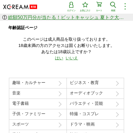
︙
ログイン
お気に入り
カート
検索
総額50万円分が当たる！ビットキャッシュ 夏トク大感謝祭
作品を探す
年齢認証ページ
ジャンル
女優
ショップ
シリーズ
このページは成人商品を取り扱っております。
人気のセール中商品
18歳未満の方のアクセスは固くお断りいたします。
新着セール中商品
あなたは18歳以上ですか？
すべての作品から探す
はい
いいえ
ランキング
人気順
売上本数順
趣味・カルチャー
ビジネス・教育
価格の安い順
価格の高い順
月間ランキング
年間ランキング
音楽
オーディオブック
電子書籍
バラエティ・芸能
子供・ファミリー
特撮・コスプレ
スポーツ
ドラマ・映画