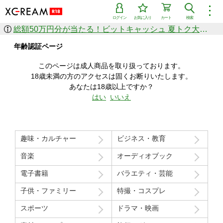
︙
ログイン
お気に入り
カート
検索
総額50万円分が当たる！ビットキャッシュ 夏トク大感謝祭
作品を探す
年齢認証ページ
ジャンル
女優
ショップ
シリーズ
このページは成人商品を取り扱っております。
人気のセール中商品
18歳未満の方のアクセスは固くお断りいたします。
新着セール中商品
あなたは18歳以上ですか？
すべての作品から探す
はい
いいえ
ランキング
人気順
売上本数順
趣味・カルチャー
ビジネス・教育
価格の安い順
価格の高い順
月間ランキング
年間ランキング
音楽
オーディオブック
電子書籍
バラエティ・芸能
子供・ファミリー
特撮・コスプレ
スポーツ
ドラマ・映画