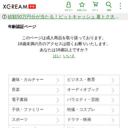
︙
ログイン
お気に入り
カート
検索
総額50万円分が当たる！ビットキャッシュ 夏トク大感謝祭
作品を探す
年齢認証ページ
ジャンル
女優
ショップ
シリーズ
このページは成人商品を取り扱っております。
人気のセール中商品
18歳未満の方のアクセスは固くお断りいたします。
新着セール中商品
あなたは18歳以上ですか？
すべての作品から探す
はい
いいえ
ランキング
人気順
売上本数順
趣味・カルチャー
ビジネス・教育
価格の安い順
価格の高い順
月間ランキング
年間ランキング
音楽
オーディオブック
電子書籍
バラエティ・芸能
子供・ファミリー
特撮・コスプレ
スポーツ
ドラマ・映画