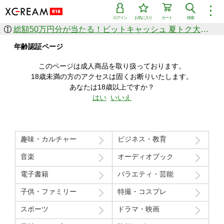
︙
ログイン
お気に入り
カート
検索
総額50万円分が当たる！ビットキャッシュ 夏トク大感謝祭
作品を探す
年齢認証ページ
ジャンル
女優
ショップ
シリーズ
このページは成人商品を取り扱っております。
人気のセール中商品
18歳未満の方のアクセスは固くお断りいたします。
新着セール中商品
あなたは18歳以上ですか？
すべての作品から探す
はい
いいえ
ランキング
人気順
売上本数順
趣味・カルチャー
ビジネス・教育
価格の安い順
価格の高い順
月間ランキング
年間ランキング
音楽
オーディオブック
電子書籍
バラエティ・芸能
子供・ファミリー
特撮・コスプレ
スポーツ
ドラマ・映画